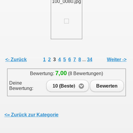
100_0080.jpg
011
013
<- Zurück
1
2
3
4
5
6
7
8
...
34
Weiter ->
7,00
Bewertung:
(8 Bewertungen)
Deine
10 (Beste)
Bewerten
Bewertung:
<= Zurück zur Kategorie