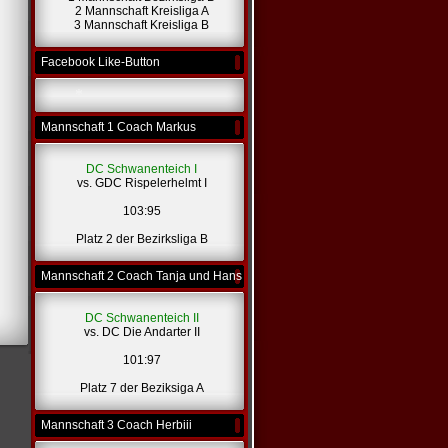
2 Mannschaft Kreisliga A
3 Mannschaft Kreisliga B
Facebook Like-Button
Mannschaft 1 Coach Markus
*
DC Schwanenteich I
vs. GDC Rispelerhelmt I
103:95
Platz 2 der Bezirksliga B
Mannschaft 2 Coach Tanja und Hans
DC Schwanenteich II
vs. DC Die Andarter II
101:97
Platz 7 der Beziksiga A
Mannschaft 3 Coach Herbiii