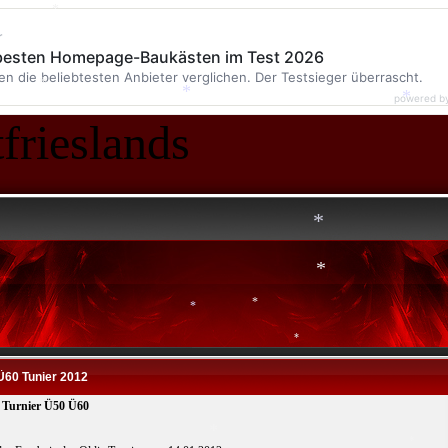
*
r
 besten Homepage-Baukästen im Test 2026
*
en die beliebtesten Anbieter verglichen. Der Testsieger überrascht.
powered b
frieslands
*
*
*
*
*
*
Ü60 Tunier 2012
*
*
 Turnier Ü50 Ü60