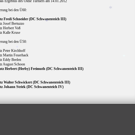
das Ergebnis des Oldie Turniers am 14.01.2012
*
ierung bei den Ü60:
*
atz Fredi Schneider (DC Schwanenteich III)
atz Josef Bertuzzo
atz Herbert Voß
*
atz Kalle Kruse
*
ierung bei den Ü50:
tz Peter Kirchhoff
atz Martin Feuerhack
atz Eddy Beelen
atz August Schoon
*
atz Herbert (Herby) Freimuth (DC Schwanenteich III)
*
atz Walter Schwickert
(DC Schwanenteich III)
atz Johann Striek
(DC Schwanenteich IV)