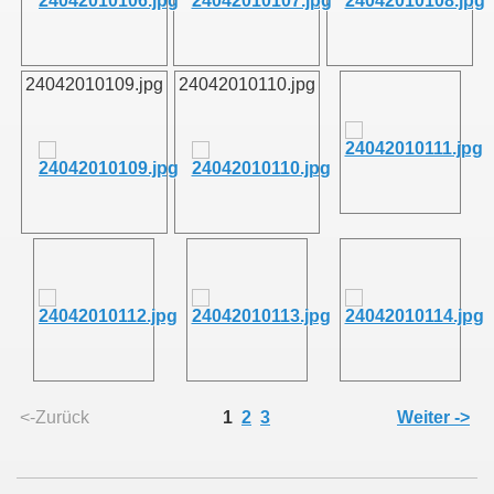
011
24042010109.jpg
24042010110.jpg
013
<-Zurück
1
2
3
Weiter ->