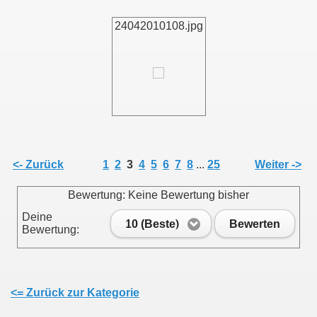
24042010108.jpg
011
013
<- Zurück
1
2
3
4
5
6
7
8
...
25
Weiter ->
Bewertung: Keine Bewertung bisher
Deine
10 (Beste)
Bewerten
Bewertung:
<= Zurück zur Kategorie