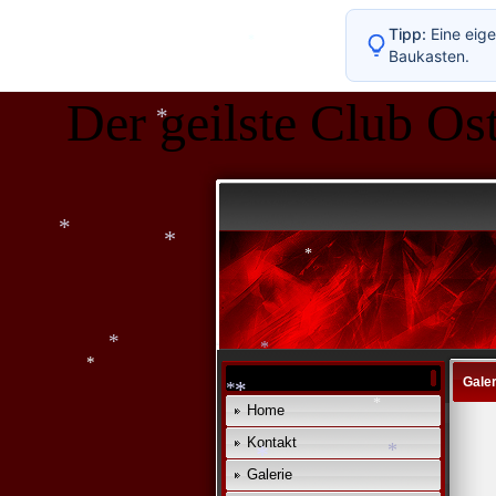
Tipp:
Eine eige
Baukasten.
*
Der geilste Club Ost
*
*
*
*
*
Galer
*
Home
*
*
*
Kontakt
Galerie
*