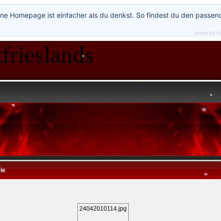
*
*
*
ne Homepage ist einfacher als du denkst. So findest du den passen
*
*
*
powered b
frieslands
*
*
*
*
*
ie
*
24042010114.jpg