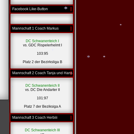
Facebook Like-Button
*
*
Mannschaft 1 Coach Markus
*
DC Schwanenteich I
vs. GDC Rispelerhelmt I
103:95
Platz 2 der Bezirksliga B
*
Mannschaft 2 Coach Tanja und Hans
*
*
DC Schwanenteich II
vs. DC Die Andarter II
101:97
Platz 7 der Beziksiga A
*
Mannschaft 3 Coach Herbiii
DC Schwanenteich III