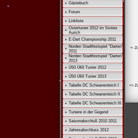
Gästebuch
*
*
Forum
*
Linkliste
*
Ostertunier 2012 im Sixties
Aurich
E-Dart Championship 2011
*
Norden Stadtfestspiel "Darten"
<- Z
2011
*
Norden Stadtfestspiel "Darten"
2013
Ü50 Ü60 Tunier 2012
Ü50 Ü60 Tunier 2013
Tabelle DC Schwanenteich I
<= Z
Tabelle DC Schwanenteich II
Tabelle DC Schwanenteich III
*
Tuniere in der Gegend
Saisonabschluß 2010 2011
Jahresabschluss 2012