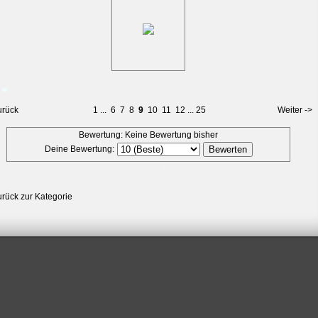
urück
1
...
6
7
8
9
10
11
12
...
25
Weiter ->
*
Bewertung: Keine Bewertung bisher
Deine Bewertung:
urück zur Kategorie
*