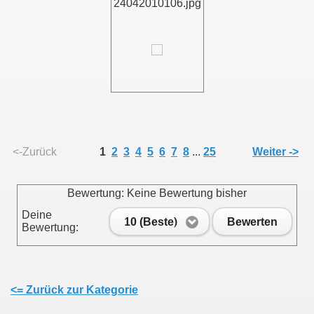
24042010106.jpg
011
013
<-Zurück
1
2
3
4
5
6
7
8
...
25
Weiter ->
Bewertung: Keine Bewertung bisher
Deine
10 (Beste)
Bewerten
Bewertung:
<= Zurück zur Kategorie