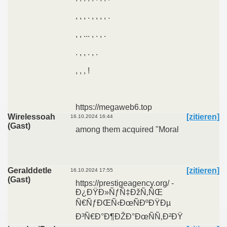
, , , . , , , , .
, , ... , . , .
. , , . , .
, , , !
https://megaweb6.top
Wirelessoah
[zitieren]
16.10.2024 16:44
(Gast)
among them acquired "Moral
Geralddetle
[zitieren]
16.10.2024 17:55
(Gast)
https://prestigeagency.org/ -
Ð¿ÐŸÐ»ÑƒÑ‡ÐžÑ‚ÑŒ
Ñ€ÑƒÐŒÑ‹ÐœÑÐºÐŸÐµ
Ð³Ñ€Ð°Ð¶ÐŽÐ°ÐœÑÑ‚Ð²ÐŸ