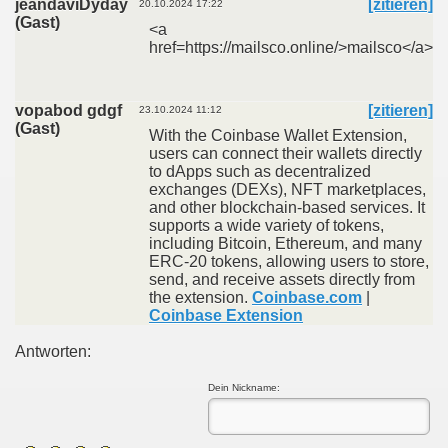
jeandaviDyday
[zitieren]
20.10.2024 17:22
(Gast)
<a
href=https://mailsco.online/>mailsco</a>
vopabod gdgf
[zitieren]
23.10.2024 11:12
(Gast)
With the Coinbase Wallet Extension,
users can connect their wallets directly
to dApps such as decentralized
exchanges (DEXs), NFT marketplaces,
and other blockchain-based services. It
supports a wide variety of tokens,
including Bitcoin, Ethereum, and many
ERC-20 tokens, allowing users to store,
send, and receive assets directly from
the extension.
Coinbase.com
|
Coinbase Extension
Antworten:
Dein Nickname: