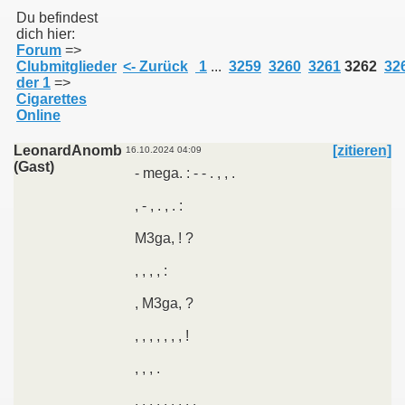
Du befindest
dich hier:
Forum
=>
011
Clubmitglieder
<- Zurück
1
...
3259
3260
3261
3262
32
der 1
=>
013
Cigarettes
Online
LeonardAnomb
[zitieren]
16.10.2024 04:09
(Gast)
- mega. : - - . , , .
, - , . , . :
M3ga, ! ?
, , , , :
, M3ga, ?
, , , , , , , !
, , , .
, , , , , . , , .