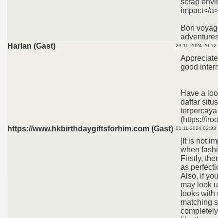
scrap envi
impact</a
Bon voyag
adventures
Harlan (Gast)
29.10.2024 20:12
Appreciate 
good intern
Have a loo
daftar situs
terpercaya
(https://ir
https://www.hkbirthdaygiftsforhim.com (Gast)
01.11.2024 02:33
|It is not i
when fashi
Firstly, th
as perfecti
Also, if yo
may look u
looks with
matching s
completely