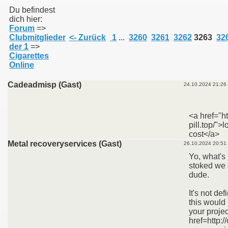
Du befindest
dich hier:
Forum
=>
011
Clubmitglieder
<- Zurück
1
...
3260
3261
3262
3263
32
der 1
=>
013
Cigarettes
Online
Cadeadmisp (Gast)
24.10.2024 21:26
<a href="ht
pill.top/">
cost</a>
Metal recoveryservices (Gast)
26.10.2024 20:51
Yo, what's
stoked we 
dude.
It's not def
this would b
your projec
href=http: