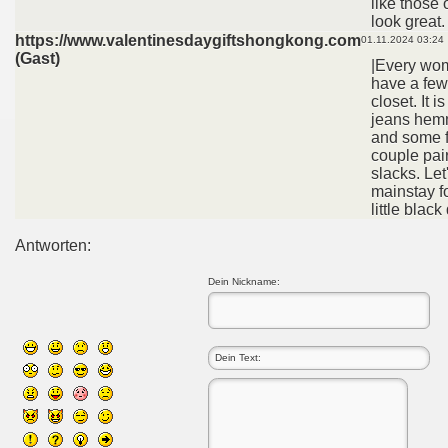
like those
look great.
https://www.valentinesdaygiftshongkong.com
01.11.2024 03:24
(Gast)
|Every wom
have a few
closet. It 
jeans hem
and some f
couple pair
slacks. Let
mainstay f
little black
Antworten:
Dein Nickname: