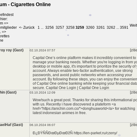
um - Cigarettes Online
efindest
hier:
um
=>
Weit
mitglieder
<- Zurück
1
...
3256
3257
3258
3259
3260
3261
3262
...
3591
1
=>
rettes
ne
*
roy roy (Gast)
[ziti
02.10.2024 07:57
Capital One’s online platform makes it incredibly convenient to
manage your banking needs. Whether you're logging in from y
*
*
desktop or mobile app, it's important to prioritize the security of
*
account. Always enable two-factor authentication, use strong
*
passwords, and avoid public networks when accessing your
account. By following these steps, you can enjoy the convenie
of Capital One online banking while keeping your financial dat
secure.
Capital One Login
|
Capital One Login
hin (Gast)
[ziti
03.10.2024 12:09
Wow!such a great post. Thanks for sharing this informational p
with us. Recently i have discovered a plateform <a
href="https://anichin.com.co/">donghuaworld</a> for watching
latest indonesian animes in free.
aelHaf (Gast)
[ziti
06.10.2024 06:07
Ð¿ÐŸÑÑÐœÐµÐœÐžÑ https://len-parket.ru/czeny/