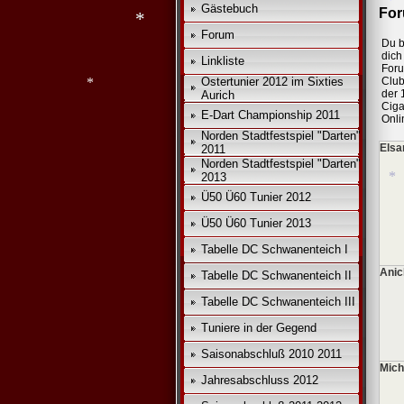
Gästebuch
For
*
Forum
Du b
dich 
*
Linkliste
For
Ostertunier 2012 im Sixties
Club
*
der 
Aurich
Ciga
E-Dart Championship 2011
Onli
Norden Stadtfestspiel "Darten"
*
Elsa
2011
Norden Stadtfestspiel "Darten"
2013
Ü50 Ü60 Tunier 2012
Ü50 Ü60 Tunier 2013
Tabelle DC Schwanenteich I
*
Anic
Tabelle DC Schwanenteich II
Tabelle DC Schwanenteich III
Tuniere in der Gegend
Saisonabschluß 2010 2011
Mich
Jahresabschluss 2012