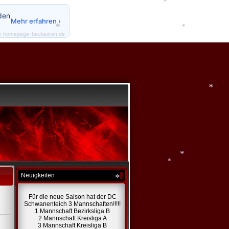
den
Mehr erfahren ›
y homepage-baukasten.de
*
*
*
*
Neuigkeiten
*
*
Für die neue Saison hat der DC
Schwanenteich 3 Mannschaften!!!!!
1 Mannschaft Bezirksliga B
*
2 Mannschaft Kreisliga A
3 Mannschaft Kreisliga B