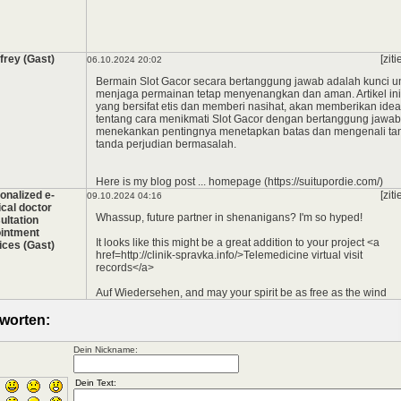
frey (Gast)
[ziti
06.10.2024 20:02
Bermain Slot Gacor secara bertanggung jawab adalah kunci u
*
menjaga permainan tetap menyenangkan dan aman. Artikel ini
yang bersifat etis dan memberi nasihat, akan memberikan ide
tentang cara menikmati Slot Gacor dengan bertanggung jawab
menekankan pentingnya menetapkan batas dan mengenali ta
tanda perjudian bermasalah.
Here is my blog post ... homepage (https://suitupordie.com/)
onalized e-
[ziti
09.10.2024 04:16
cal doctor
Whassup, future partner in shenanigans? I'm so hyped!
ultation
intment
It looks like this might be a great addition to your project <a
ices (Gast)
href=http://clinik-spravka.info/>Telemedicine virtual visit
records</a>
Auf Wiedersehen, and may your spirit be as free as the wind
worten:
Dein Nickname: