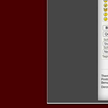
Schr
Sch
Tags
Them
Post
Benu
Derze