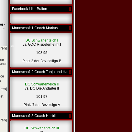
Facebook Like-Button
er -
Mannschaft 1 Coach Markus
>
DC Schwanenteich I
vs. GDC Rispelerhelmt I
eren]
103:95
our
Platz 2 der Bezirksliga B
 your
Mannschaft 2 Coach Tanja und Hans
nce
a
DC Schwanenteich II
*
vs. DC Die Andarter II
eren]
ost
101:97
Platz 7 der Beziksiga A
Mannschaft 3 Coach Herbiii
eren]
DC Schwanenteich III