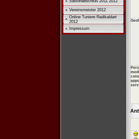
Saisonabschluß 2011 2012
Vereinsmeister 2012
Online Tuniere Radikaldart
Geof
2012
Impressum
Pers
medi
cons
appo
serv
Ant