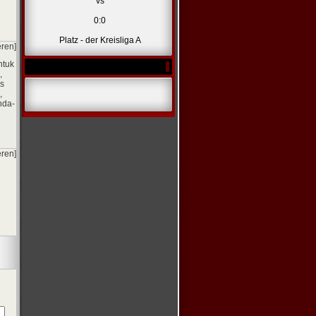
vs
0:0
Platz - der Kreisliga A
eren]
ntuk
,
as
,
nda-
eren]