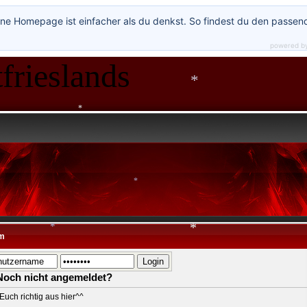
ne Homepage ist einfacher als du denkst. So findest du den passen
powered b
frieslands
*
*
*
*
m
Noch nicht angemeldet?
*
*
Euch richtig aus hier^^