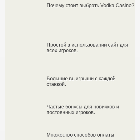
Почему стоит выбрать Vodka Casino?
Простой в использовании сайт для
всех игроков.
Большие выигрыши с каждой
ставкой.
Частые бонусы для новичков и
постоянных игроков.
Множество способов оплаты.