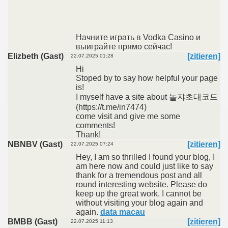
Начните играть в Vodka Casino и
выиграйте прямо сейчас!
Elizbeth (Gast)
[zitieren]
22.07.2025 01:28
Hi
Stoped by to say how helpful your page
is!
I myself have a site about 놀쟈초대코드
(https://t.me/in7474)
come visit and give me some
comments!
Thank!
NBNBV (Gast)
[zitieren]
22.07.2025 07:24
Hey, I am so thrilled I found your blog, I
am here now and could just like to say
thank for a tremendous post and all
round interesting website. Please do
keep up the great work. I cannot be
without visiting your blog again and
again.
data macau
BMBB (Gast)
[zitieren]
22.07.2025 11:13