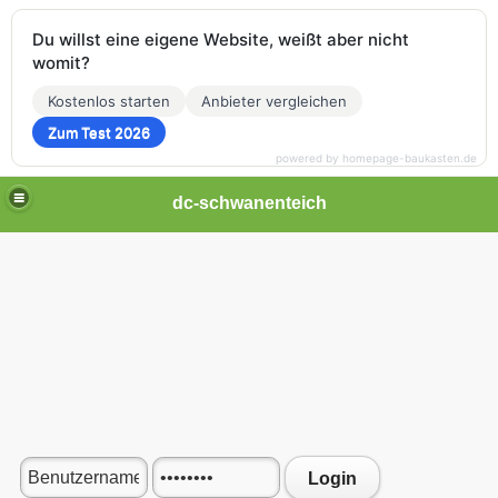
Du willst eine eigene Website, weißt aber nicht
womit?
Kostenlos starten
Anbieter vergleichen
Zum Test 2026
powered by homepage-baukasten.de
dc-schwanenteich
Login