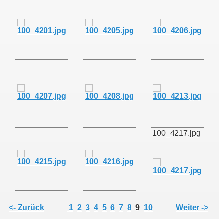
011
013
100_4217.jpg
<- Zurück
1
2
3
4
5
6
7
8
9
10
Weiter ->