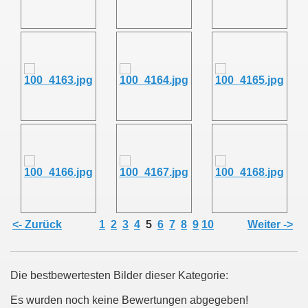
011
013
<- Zurück
1
2
3
4
5
6
7
8
9
10
Weiter ->
Die bestbewertesten Bilder dieser Kategorie:
Es wurden noch keine Bewertungen abgegeben!