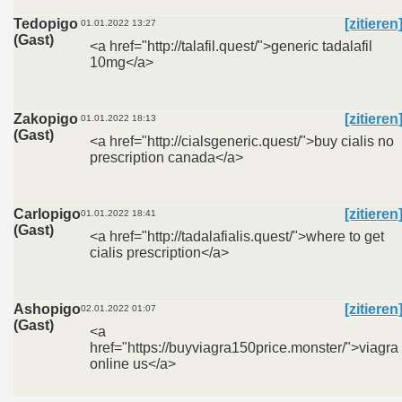
Tedopigo
[zitieren
01.01.2022 13:27
(Gast)
<a href="http://talafil.quest/">generic tadalafil
10mg</a>
Zakopigo
[zitieren
01.01.2022 18:13
(Gast)
<a href="http://cialsgeneric.quest/">buy cialis no
prescription canada</a>
Carlopigo
[zitieren
01.01.2022 18:41
(Gast)
<a href="http://tadalafialis.quest/">where to get
cialis prescription</a>
Ashopigo
[zitieren
02.01.2022 01:07
(Gast)
<a
href="https://buyviagra150price.monster/">viagra
online us</a>