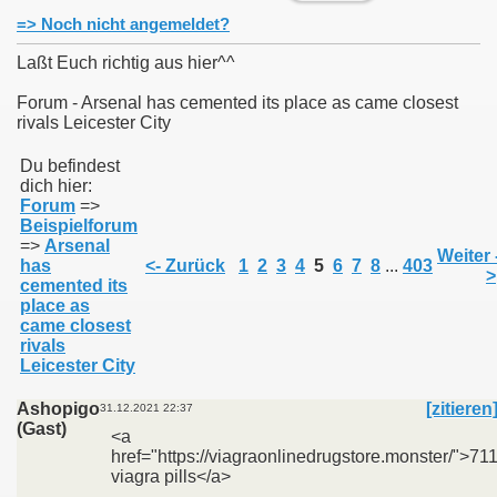
=> Noch nicht angemeldet?
Laßt Euch richtig aus hier^^
Forum - Arsenal has cemented its place as came closest
rivals Leicester City
011
Du befindest
013
dich hier:
Forum
=>
Beispielforum
=>
Arsenal
Weiter 
has
<- Zurück
1
2
3
4
5
6
7
8
...
403
>
cemented its
place as
came closest
rivals
Leicester City
Ashopigo
[zitieren
31.12.2021 22:37
(Gast)
<a
href="https://viagraonlinedrugstore.monster/">71
viagra pills</a>