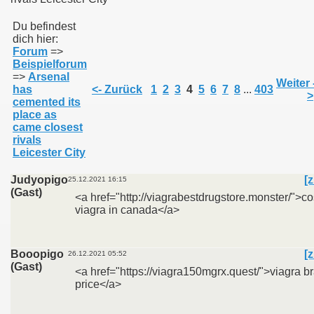
Du befindest
dich hier:
011
Forum
=>
Beispielforum
013
=>
Arsenal
Weiter 
has
<- Zurück
1
2
3
4
5
6
7
8
...
403
>
cemented its
place as
came closest
rivals
Leicester City
Judyopigo
[z
25.12.2021 16:15
(Gast)
<a href="http://viagrabestdrugstore.monster/">co
viagra in canada</a>
Booopigo
[z
26.12.2021 05:52
(Gast)
<a href="https://viagra150mgrx.quest/">viagra b
price</a>