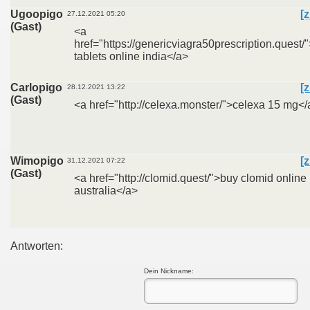
Ugoopigo
[z
27.12.2021 05:20
(Gast)
<a
href="https://genericviagra50prescription.quest/
tablets online india</a>
Carlopigo
[z
28.12.2021 13:22
(Gast)
<a href="http://celexa.monster/">celexa 15 mg</
Wimopigo
[z
31.12.2021 07:22
(Gast)
<a href="http://clomid.quest/">buy clomid online
australia</a>
Antworten:
Dein Nickname: