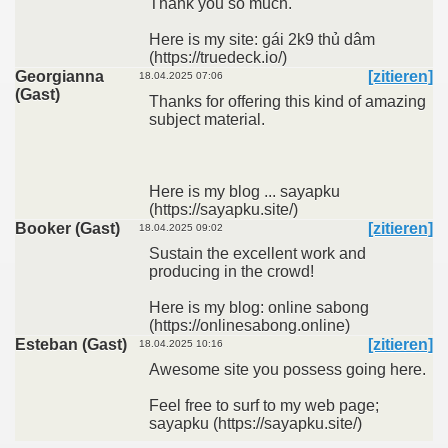
Thank you so much.
Here is my site: gái 2k9 thủ dâm
(https://truedeck.io/)
Georgianna
[zitieren]
18.04.2025 07:06
(Gast)
Thanks for offering this kind of amazing
subject material.
Here is my blog ... sayapku
(https://sayapku.site/)
Booker (Gast)
[zitieren]
18.04.2025 09:02
Sustain the excellent work and
producing in the crowd!
Here is my blog: online sabong
(https://onlinesabong.online)
Esteban (Gast)
[zitieren]
18.04.2025 10:16
Awesome site you possess going here.
Feel free to surf to my web page;
sayapku (https://sayapku.site/)