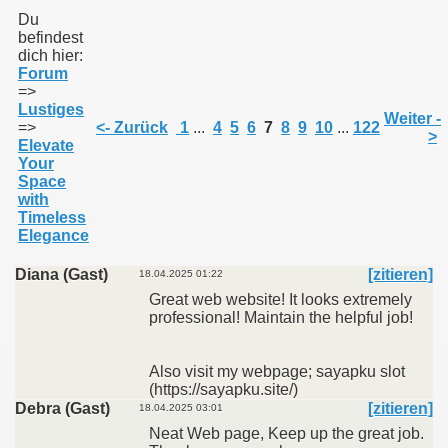
Du
befindest
dich hier:
011
Forum
=>
013
Lustiges
Weiter -
=>
<- Zurück
1
...
4
5
6
7
8
9
10
...
122
>
Elevate
Your
Space
with
Timeless
Elegance
Diana (Gast)
[zitieren]
18.04.2025 01:22
Great web website! It looks extremely
professional! Maintain the helpful job!
Also visit my webpage; sayapku slot
(https://sayapku.site/)
Debra (Gast)
[zitieren]
18.04.2025 03:01
Neat Web page, Keep up the great job.