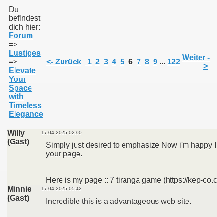
Du
befindest
dich hier:
011
Forum
=>
013
Lustiges
Weiter -
=>
<- Zurück
1
2
3
4
5
6
7
8
9
...
122
>
Elevate
Your
Space
with
Timeless
Elegance
Willy
17.04.2025 02:00
(Gast)
Simply just desired to emphasize Now i'm happy 
your page.
Here is my page :: 7 tiranga game (https://kep-co.
Minnie
17.04.2025 05:42
(Gast)
Incredible this is a advantageous web site.