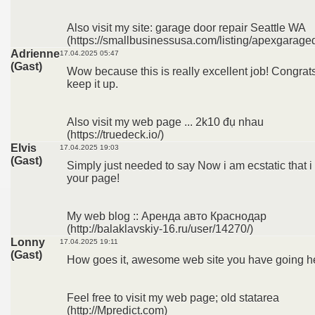
Also visit my site: garage door repair Seattle WA
(https://smallbusinessusa.com/listing/apexgarage
Adrienne
17.04.2025 05:47
(Gast)
Wow because this is really excellent job! Congrat
keep it up.
Also visit my web page ... 2k10 đụ nhau
(https://truedeck.io/)
Elvis
17.04.2025 19:03
(Gast)
Simply just needed to say Now i am ecstatic that i
your page!
My web blog :: Аренда авто Краснодар
(http://balaklavskiy-16.ru/user/14270/)
Lonny
17.04.2025 19:11
(Gast)
How goes it, awesome web site you have going h
Feel free to visit my web page; old statarea
(http://Mpredict.com)