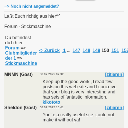
=> Noch nicht angemeldet?
Laßt Euch richtig aus hier^^
Forum - Stickmaschine
011
Du befindest
dich hier:
013
Forum
=>
<- Zurück
1
...
147
148
149
150
151
15
Clubmitglieder
der 1
=>
Stickmaschine
MNMN (Gast)
[zitieren]
08.07.2025 07:32
Keep up the good work , I read few
posts on this web site and I conceive
that your blog is very interesting and
has sets of fantastic information.
kikototo
Sheldon (Gast)
[zitieren]
08.07.2025 10:41
You're a really useful site; could not
make it without ya!