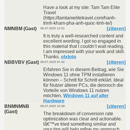
Have a look at my site: Tam Tam Elite
Travel
(https://tamtamelitetravel.com/hanh-
trinh-kham-pha-anh-quoc-tinh-te/)
NMNBM (Gast)
[zitieren]
08.07.2025 12:51
It is truly a well-researched content and
excellent wording. I got so engaged in
this material that I couldn’t wait reading.
I am impressed with your work and skill.
Thanks.
olxtoto
NBBVBV (Gast)
[zitieren]
09.07.2025 07:42
Erfahren Sie in diesem Beitrag, wie Sie
Windows 11 ohne TPM installieren
können – Schritt für Schritt erklärt. Ideal
für Nutzer älterer PCs, die dennoch die
Vorteile von Windows 11 nutzen
möchten.
Windows 11 auf alter
Hardware
BNMNMNB
[zitieren]
09.07.2025 10:39
(Gast)
The breakdown of conversion rate
optimization was clear and actionable.
Iâ€™ve tried something similar and
your tips will help refine my approach.