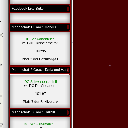
Facebook Like-Button
*
 -
>
*
Mannschaft 1 Coach Markus
en]
*
DC Schwanenteich I
vs. GDC Rispelerhelmt I
103:95
Platz 2 der Bezirksliga B
en]
*
Mannschaft 2 Coach Tanja und Hans
DC Schwanenteich II
vs. DC Die Andarter II
101:97
*
en]
Platz 7 der Beziksiga A
e
Mannschaft 3 Coach Herbiii
DC Schwanenteich III
en]