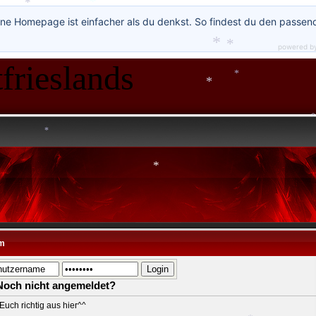
ne Homepage ist einfacher als du denkst. So findest du den passen
*
powered b
frieslands
*
*
*
*
*
*
*
*
m
Noch nicht angemeldet?
Euch richtig aus hier^^