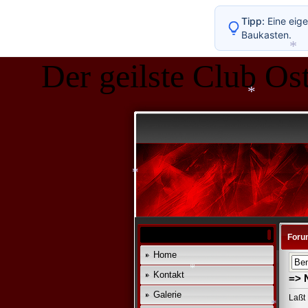
*
Tipp:
Eine eige
Baukasten.
Der geilste Club Ost
*
*
*
Foru
Home
Kontakt
=> 
Galerie
Laßt 