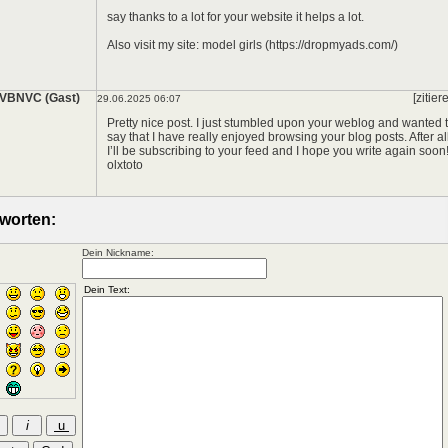
say thanks to a lot for your website it helps a lot.
Also visit my site: model girls (https://dropmyads.com/)
VBNVC (Gast)
[zitier
29.06.2025 06:07
Pretty nice post. I just stumbled upon your weblog and wanted 
say that I have really enjoyed browsing your blog posts. After al
I’ll be subscribing to your feed and I hope you write again soon
olxtoto
worten:
Dein Nickname: