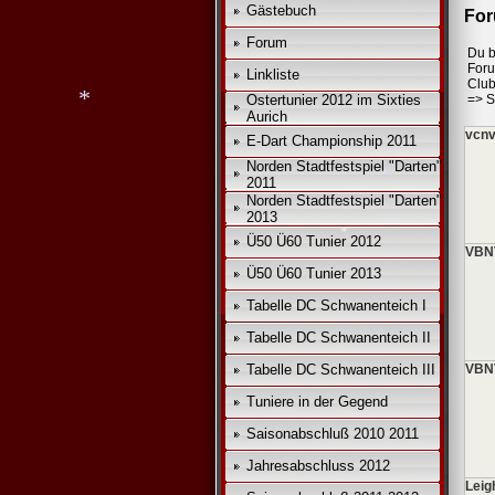
Gästebuch
For
*
Forum
Du b
*
For
Linkliste
Club
Ostertunier 2012 im Sixties
=>
S
Aurich
vcnv
E-Dart Championship 2011
Norden Stadtfestspiel "Darten"
2011
*
Norden Stadtfestspiel "Darten"
2013
Ü50 Ü60 Tunier 2012
VBNV
*
Ü50 Ü60 Tunier 2013
Tabelle DC Schwanenteich I
Tabelle DC Schwanenteich II
*
Tabelle DC Schwanenteich III
VBNV
Tuniere in der Gegend
Saisonabschluß 2010 2011
Jahresabschluss 2012
Leig