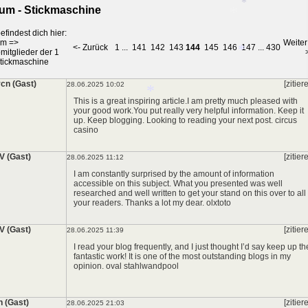
um - Stickmaschine
efindest dich hier:
um
=>
Weiter
<- Zurück
1
...
141
142
143
144
145
146
147
...
430
*
mitglieder der 1
tickmaschine
*
cn (Gast)
[zitier
28.06.2025 10:02
This is a great inspiring article.I am pretty much pleased with
your good work.You put really very helpful information. Keep it
*
up. Keep blogging. Looking to reading your next post.
circus
casino
*
 (Gast)
[zitier
28.06.2025 11:12
I am constantly surprised by the amount of information
accessible on this subject. What you presented was well
researched and well written to get your stand on this over to all
your readers. Thanks a lot my dear.
olxtoto
 (Gast)
[zitier
28.06.2025 11:39
I read your blog frequently, and I just thought I’d say keep up th
fantastic work! It is one of the most outstanding blogs in my
opinion.
oval stahlwandpool
h (Gast)
[zitier
28.06.2025 21:03