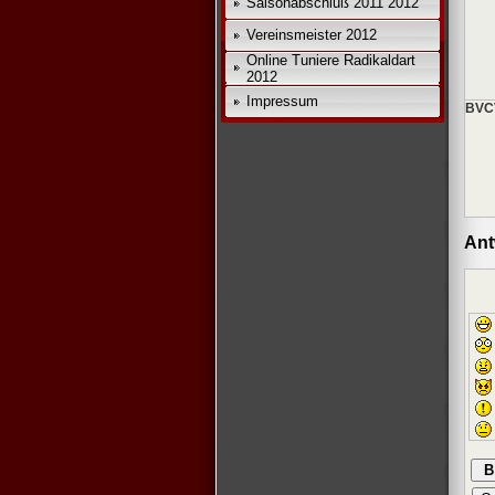
Saisonabschluß 2011 2012
Vereinsmeister 2012
Online Tuniere Radikaldart
2012
Impressum
BVC
Ant