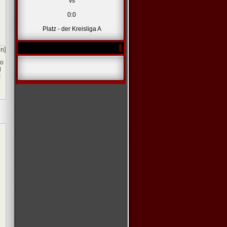
vs
0:0
Platz - der Kreisliga A
en]
to
l
!