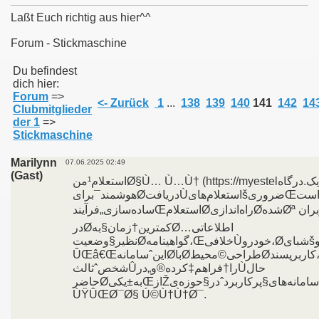
Laßt Euch richtig aus hier^^
Forum - Stickmaschine
011
Du befindest
dich hier:
Forum
=>
013
<- Zurück
1
...
138
139
140
141
142
14
Clubmitglieder
der 1
=>
Stickmaschine
Marilynn
07.06.2025 02:49
(Gast)
استعلام¹منØ§Ù… Ù…Ù† (https://myestelیک.درگاه
هوشمند¯برایØدریافتÙاستعلام‌هایšضروریŒاستØکهŒباÙهدف
ساده‌سازی„فرآیندŒاستعلامØراه‌اندازیØشدهØª کاربرانØازÙطریقاینØپلتفرم€می‌توانند
درØکمترین†زمان§بهØاطلاعاتی…
نظیر§وضعیتØگواهینامه،ŒخلافیÙخودرو،Øشبایšبانکی†وØاعتبارØگذرنامه§دسترسیŸپیداÙکنند… Ù…
ÛŒâ€ŒاینˆسامانهØباØطراحی©محیطØکاربرپسند،ØامکانšاستفادهÙاز§ابزارهاییÙمانندØاستعلام¹بیمه
شخصˆثالثÛرا†فراهم‡کرده®و„درÙحال
حاضرØبه±یکیŒازŽسامانه‌های§پرکاربردˆدر§حوزه‌یØخدمات¯آنلاینØتبدیل شده³است±Ø³ÛŒ
ÙŸÛŒØ¯Ø§ Ú©Ù†Ù†Ø¯.