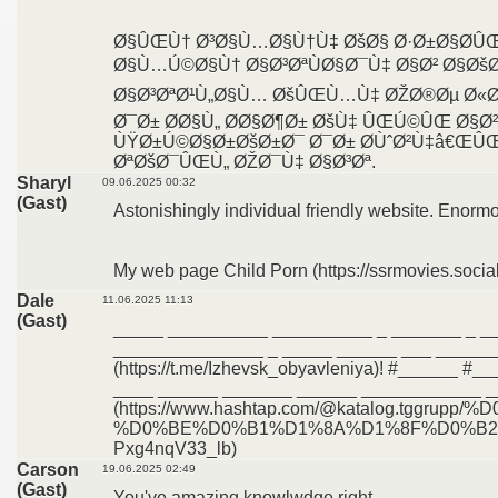
Ø§ÛŒÙ† Ø³Ø§Ù…Ø§Ù†Ù‡ ØšØ§ Ø·Ø±Ø§Ø­Û
Ø§Ù…Ú©Ø§Ù† Ø§Ø³ØªÙØ§Ø¯Ù‡ Ø§Ø² Ø§Ø
Ø§Ø³ØªØ¹Ù„Ø§Ù… ØšÛŒÙ…Ù‡ ØŽØ®Øµ Ø«Ø§
Ø¯Ø± Ø­Ø§Ù„ Ø­Ø§Ø¶Ø± ØšÙ‡ ÛŒÚ©ÛŒ Ø§
ÙŸØ±Ú©Ø§Ø±ØšØ±Ø¯ Ø¯Ø± Ø­ÙˆØ²Ù‡â€ŒÛ
ØªØšØ¯ÛŒÙ„ ØŽØ¯Ù‡ Ø§Ø³Øª.
Sharyl
09.06.2025 00:32
(Gast)
Astonishingly individual friendly website. Enormo
My web page Child Porn (https://ssrmovies.social
Dale
11.06.2025 11:13
(Gast)
_____ __________ __________ _ _______ _ _
_______________ _ _____ ______ ___ ______
(https://t.me/Izhevsk_obyavleniya)! #______
____ ______ _______ ______ ____________ _
(https://www.hashtap.com/@katalog.tgg
%D0%BE%D0%B1%D1%8A%D1%8F%D0%B2
Pxg4nqV33_lb)
Carson
19.06.2025 02:49
(Gast)
You've amazing knowlwdge right.