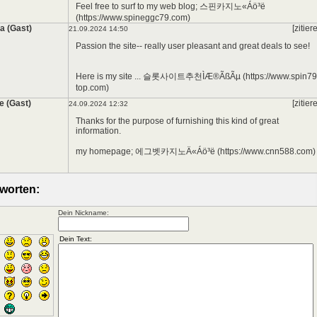
Feel free to surf to my web blog; 스핀카지노«Áö³ë
(https://www.spineggc79.com)
ca (Gast)
[zitier
21.09.2024 14:50
Passion the site-- really user pleasant and great deals to see!
Here is my site ... 슬롯사이트추천ÌÆ®ÃßÃµ (https://www.spin79
top.com)
ie (Gast)
[zitier
24.09.2024 12:32
Thanks for the purpose of furnishing this kind of great
information.
my homepage; 에그벳카지노Ä«Áö³ë (https://www.cnn588.com)
worten:
Dein Nickname: