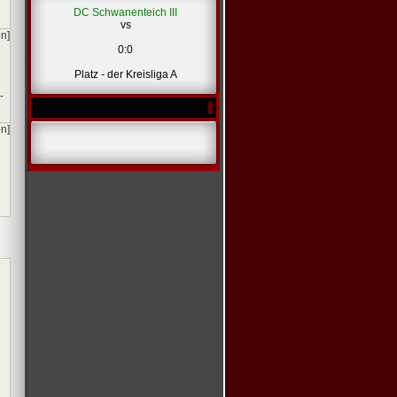
DC Schwanenteich III
vs
en]
0:0
Platz - der Kreisliga A
-
en]