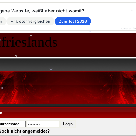
eigene Website, weißt aber nicht womit?
*
en
Anbieter vergleichen
Zum Test 2026
powered b
frieslands
*
*
*
*
*
*
m
Noch nicht angemeldet?