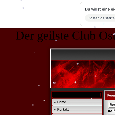
*
Du willst eine 
Kostenlos start
*
*
Der geilste Club Ost
*
*
*
*
*
*
*
*
Foru
*
*
Home
*
Kontakt
=> 
*