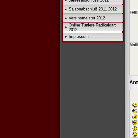
Jahresabschluss 2012
Saisonabschluß 2011 2012
Feli
Vereinsmeister 2012
Online Tuniere Radikaldart
2012
Impressum
Moll
Ant