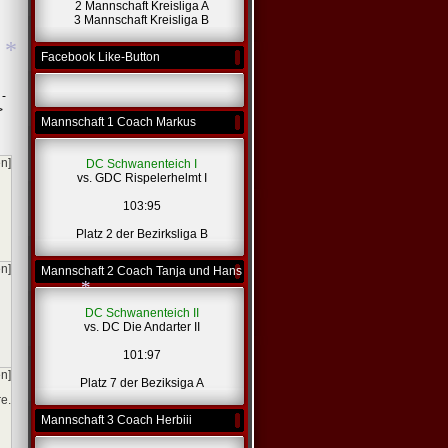
2 Mannschaft Kreisliga A
*
3 Mannschaft Kreisliga B
Facebook Like-Button
*
 -
>
Mannschaft 1 Coach Markus
*
en]
DC Schwanenteich I
vs. GDC Rispelerhelmt I
103:95
Platz 2 der Bezirksliga B
en]
Mannschaft 2 Coach Tanja und Hans
DC Schwanenteich II
vs. DC Die Andarter II
101:97
en]
*
Platz 7 der Beziksiga A
e.
Mannschaft 3 Coach Herbiii