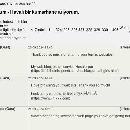
Euch richtig aus hier^^
um - Havalı bir kumarhane arıyorum.
*
*
efindest dich hier:
um
=>
Weiter
mitglieder der 1
<- Zurück
1
...
324
325
326
327
328
329
330
...
406
avalı bir
rhane arıyorum.
 (Gast)
[zitier
20.09.2024 14:40
*
Thank you so much for sharing your terrific websites.
My web blog; escort service Hoshiarpur
(https://delhihotelsqueen.com/hoshiarpur-call-girls.html)
 (Gast)
[zitier
20.09.2024 18:42
I love browsing your web site. Thank you so much!
Look at my website; 해외에이전시ÀÌÀüœÃ
(https://www.jini777.com)
*
ise (Gast)
[zitier
21.09.2024 13:18
What's happening, awesome web page you have got going her
*