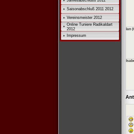
Jahresabschluss 2012
Saisonabschluß 2011 2012
Vereinsmeister 2012
Online Tuniere Radikaldart
2012
Ian 
Impressum
Isab
Ant