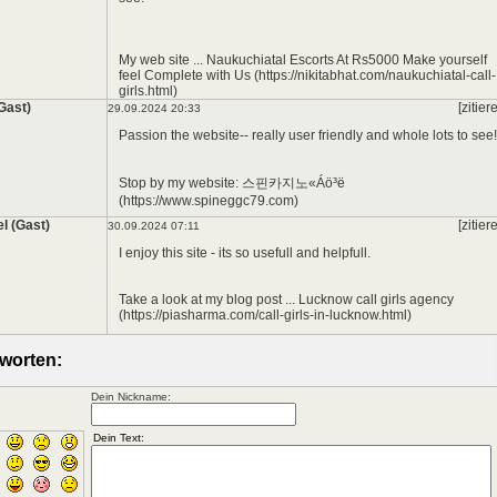
My web site ... Naukuchiatal Escorts At Rs5000 Make yourself
feel Complete with Us (https://nikitabhat.com/naukuchiatal-call-
girls.html)
(Gast)
[zitier
29.09.2024 20:33
Passion the website-- really user friendly and whole lots to see!
Stop by my website: 스핀카지노«Áö³ë
(https://www.spineggc79.com)
el (Gast)
[zitier
30.09.2024 07:11
I enjoy this site - its so usefull and helpfull.
Take a look at my blog post ... Lucknow call girls agency
(https://piasharma.com/call-girls-in-lucknow.html)
worten:
Dein Nickname: