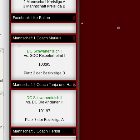
*
2 Mannschaft Kreisliga A
3 Mannschaft Kreisliga B
*
Facebook Like-Button
*
 -
>
Mannschaft 1 Coach Markus
*
en]
DC Schwanenteich I
*
vs. GDC Rispelerhelmt I
103:95
*
Platz 2 der Bezirksliga B
el
Mannschaft 2 Coach Tanja und Hans
en]
DC Schwanenteich II
vs. DC Die Andarter II
101:97
Platz 7 der Beziksiga A
en]
Mannschaft 3 Coach Herbiii