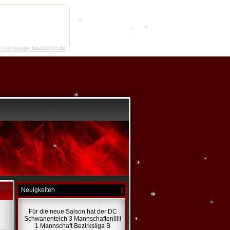
*
y homepage-baukasten.de
*
*
*
*
*
Neuigkeiten
*
*
Für die neue Saison hat der DC
Schwanenteich 3 Mannschaften!!!!!
1 Mannschaft Bezirksliga B