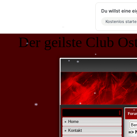
Du willst eine 
Kostenlos start
Der geilste Club Ost
*
*
*
*
*
*
Foru
*
*
Home
Kontakt
=> 