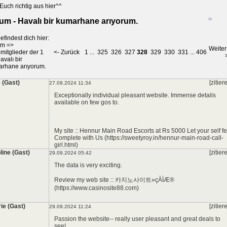
*
Euch richtig aus hier^^
um - Havalı bir kumarhane arıyorum.
efindest dich hier:
um
=>
Weiter
mitglieder der 1
<- Zurück
1
...
325
326
327
328
329
330
331
...
406
avalı bir
*
rhane arıyorum.
 (Gast)
[zitier
27.09.2024 11:34
Exceptionally individual pleasant website. Immense details
available on few gos to.
My site :: Hennur Main Road Escorts at Rs 5000 Let your self fe
Complete with Us (https://sweetyroy.in/hennur-main-road-call-
girl.html)
line (Gast)
[zitier
29.09.2024 05:42
The data is very exciting.
Review my web site :: 카지노사이트»çÀÌÆ®
(https://www.casinosite88.com)
rie (Gast)
[zitier
29.09.2024 11:24
Passion the website-- really user pleasant and great deals to
see!