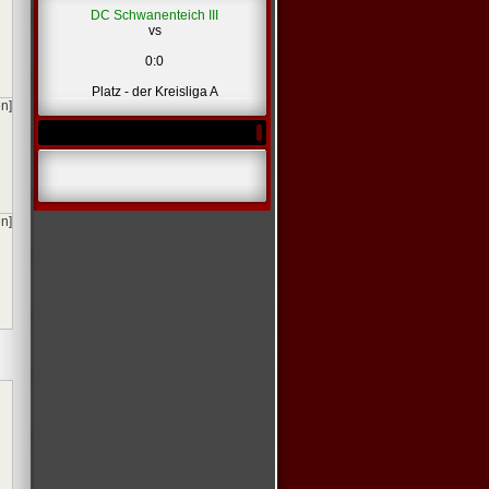
DC Schwanenteich III
vs
0:0
Platz - der Kreisliga A
en]
en]