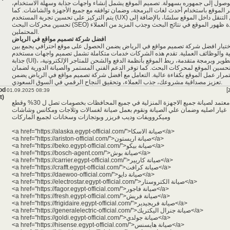
وصول إلى جمهوره بسهولة. تصميم الموقع يشمل إنشاء واجهات جذابة وسهلة الاستخدام،
 الموقع باستخدام أحدث لغات البرمجة، وضمان توافقه مع جميع الأجهزة والشاشات. كما
يتم التركيز على تحسين تجربة المستخدم (UX) وجعل التنقل داخل الموقع سلسًا، بالإضافة إلى
تحسين محركات البحث (SEO) لزيادة ظهور الموقع في نتائج البحث وجذب المزيد من العملاء
المحتملين.
افضل شركة تصميم مواقع في الرياض
ختيار
افضل شركة تصميم مواقع في الرياض
يضمن الحصول على موقع احترافي يجمع بين
ية والوظائف العملية. تقدم هذه الشركات خدمات متكاملة تشمل تصميم واجهات مستخدم
جذابة (UI)، تطوير وبرمجة متقدمة، ربط الموقع بأنظمة الدفع والشحن للمتاجر الإلكترونية،
حسين الموقع لمحركات البحث. كما توفر الدعم الفني المستمر والصيانة الدورية لضمان
مرار عمل الموقع بكفاءة عالية. التعامل مع أفضل شركة تصميم مواقع في الرياض يضمن
تعزيز مصداقية مشروعك، جذب العملاء، وتحقيق النجاح الرقمي في السوق السعودي.
od
[
01.09.2025 08:39
t)
وكيل معتمد لصيانة جميع الاجهزة المنزلية في جميع المحافظات بخصومات تصل ل 30% وقطع
غيار اصليه وضمان علي الصيانة ونقوم بعمل صيانة لغسالات وثلاجات ومكانس وشاشات
وميكروويفات وديب فريزر وبوتجازات وسخانات لجميع الماركات
<a href="https://alaska.egypt-official.com/">صيانة الاسكا</a>
<a href="https://ariston-official.com/">صيانة اريستون</a>
<a href="https://beko.egypt-official.com/">صيانة بيكو</a>
<a href="https://bosch-agent.com/">صيانة بوش</a>
<a href="https://carrier.egypt-official.com/">صيانة كاريير</a>
<a href="https://crafft.egypt-official.com/">صيانة كرافت</a>
<a href="https://daewoo-official.com/">صيانة دايو</a>
<a href="https://electrostar.egypt-official.com/">صيانة الكتروستار</a>
<a href="https://fagor.egypt-official.com/">صيانة فاجور</a>
<a href="https://fresh.egypt-official.com/">صيانة فريش</a>
<a href="https://frigidaire.egypt-official.com/">صيانة فريجيدير</a>
<a href="https://generalelectric-official.com/">صيانة جنرال اليكتريك</a>
<a href="https://goldi.egypt-official.com/">صيانة جولدي</a>
<a href="https://hisense.egypt-official.com/">صيانة هايسنس</a>