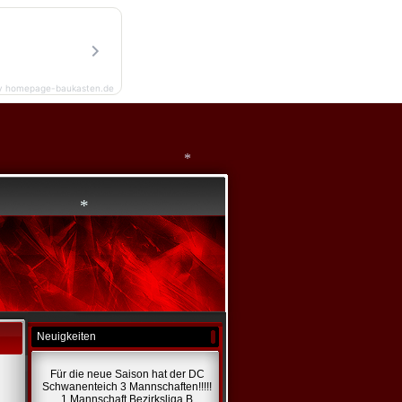
*
*
y homepage-baukasten.de
*
*
Neuigkeiten
Für die neue Saison hat der DC
Schwanenteich 3 Mannschaften!!!!!
1 Mannschaft Bezirksliga B