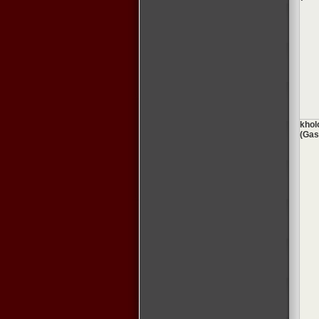
khol
(Gas