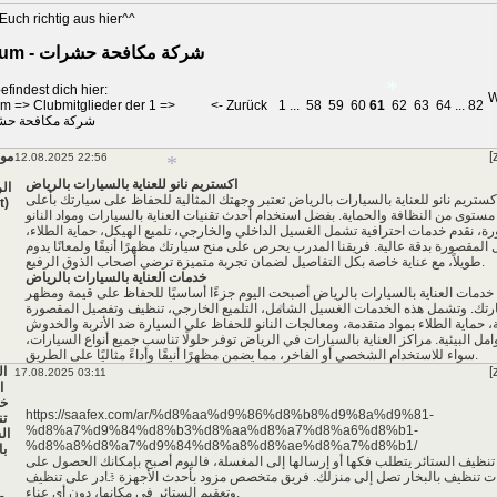
Euch richtig aus hier^^
*
*
*
Forum - شركة مكافحة حشرات
efindest dich hier:
W
*
um
=>
Clubmitglieder der 1
=>
<- Zurück
1
...
58
59
60
61
62
63
64
...
82
شركة مكافحة حش
[
مو
12.08.2025 22:56
اكستريم نانو للعناية بالسيارات بالرياض
ال
كستريم نانو للعناية بالسيارات بالرياض
تعتبر وجهتك المثالية للحفاظ على سيارتك بأعلى
t)
*
مستوى من النظافة والحماية. بفضل استخدام أحدث تقنيات العناية بالسيارات ومواد النانو
ة، نقدم خدمات احترافية تشمل الغسيل الداخلي والخارجي، تلميع الهيكل، حماية الطلاء،
المقصورة بدقة عالية. فريقنا المدرب يحرص على منح سيارتك مظهرًا أنيقًا ولمعانًا يدوم
طويلاً، مع عناية خاصة بكل التفاصيل لضمان تجربة متميزة ترضي أصحاب الذوق الرفيع.
*
خدمات العناية بالسيارات بالرياض
خدمات العناية بالسيارات بالرياض
أصبحت اليوم جزءًا أساسيًا للحفاظ على قيمة ومظهر
رتك. وتشمل هذه الخدمات الغسيل الشامل، التلميع الخارجي، تنظيف وتفصيل المقصورة
ة، حماية الطلاء بمواد متقدمة، ومعالجات النانو للحفاظ على السيارة ضد الأتربة والخدوش
امل البيئية. مراكز العناية بالسيارات في الرياض توفر حلولًا تناسب جميع أنواع السيارات،
سواء للاستخدام الشخصي أو الفاخر، مما يضمن مظهرًا أنيقًا وأداءً مثاليًا على الطريق.
[
ال
17.08.2025 03:11
ا
خد
https://saafex.com/ar/%d8%aa%d9%86%d8%b8%d9%8a%d9%81-
ت
%d8%a7%d9%84%d8%b3%d8%aa%d8%a7%d8%a6%d8%b1-
ال
*
%d8%a8%d8%a7%d9%84%d8%a8%d8%ae%d8%a7%d8%b1/
با
 تنظيف الستائر يتطلب فكها أو إرسالها إلى المغسلة، فاليوم أصبح بإمكانك الحصول على
ت تنظيف بالبخار تصل إلى منزلك. فريق متخصص مزود بأحدث الأجهزة قادر على تنظيف
وتعقيم الستائر في مكانها، دون أي عناء.
م