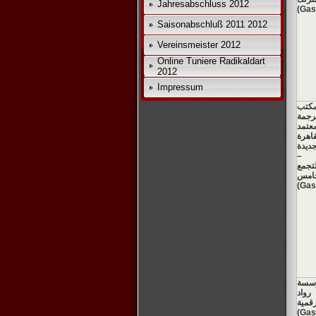
Jahresabschluss 2012
(Gas
Saisonabschluß 2011 2012
Vereinsmeister 2012
Online Tuniere Radikaldart
2012
Impressum
كتب
رجمة
عتمد
قاهرة
جديدة
–
لتجمع
خامس
(Gas
سسة
رواد
رقمية
(Gas