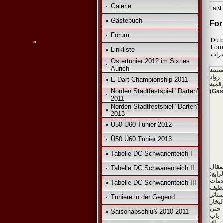
Galerie
Laßt 
Gästebuch
Forum
Du b
For
Linkliste
*
رات
Ostertunier 2012 im Sixties
Aurich
سسة
رواد
E-Dart Championship 2011
رقمية
Norden Stadtfestspiel "Darten"
(Gas
2011
Norden Stadtfestspiel "Darten"
2013
*
Ü50 Ü60 Tunier 2012
Ü50 Ü60 Tunier 2013
Tabelle DC Schwanenteich I
مقال
Tabelle DC Schwanenteich II
لرابع:
مات
Tabelle DC Schwanenteich III
نظيف
ستائر
Tuniere in der Gegend
لبخار
*
حتى
Saisonabschluß 2010 2011
باب
نزلك