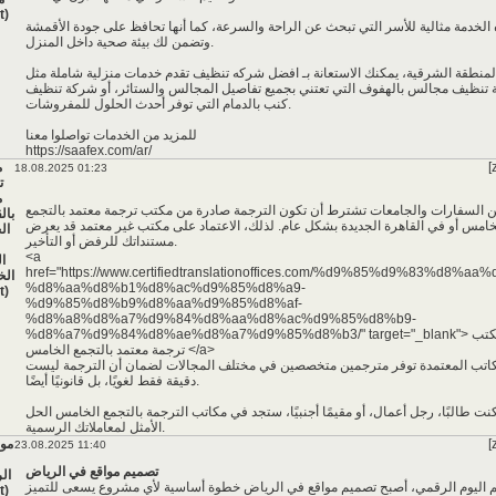
t)
الخدمة مثالية للأسر التي تبحث عن الراحة والسرعة، كما أنها تحافظ على جودة الأقمشة
وتضمن لك بيئة صحية داخل المنزل.
منطقة الشرقية، يمكنك الاستعانة بـ افضل شركه تنظيف تقدم خدمات منزلية شاملة مثل
تنظيف مجالس بالهفوف التي تعتني بجميع تفاصيل المجالس والستائر، أو شركة تنظيف
كنب بالدمام التي توفر أحدث الحلول للمفروشات.
للمزيد من الخدمات تواصلوا معنا
https://saafex.com/ar/
*
[
م
18.08.2025 01:23
ت
م
ن السفارات والجامعات تشترط أن تكون الترجمة صادرة من مكتب ترجمة معتمد بالتجمع
بال
خامس أو في القاهرة الجديدة بشكل عام. لذلك، الاعتماد على مكتب غير معتمد قد يعرض
ال
مستنداتك للرفض أو التأخير.
<a
ا
href="https://www.certifiedtranslationoffices.com/%d9%85%d9%83%d8%aa
ال
%d8%aa%d8%b1%d8%ac%d9%85%d8%a9-
t)
%d9%85%d8%b9%d8%aa%d9%85%d8%af-
%d8%a8%d8%a7%d9%84%d8%aa%d8%ac%d9%85%d8%b9-
%d8%a7%d9%84%d8%ae%d8%a7%d9%85%d8%b3/" target="_blank"> مكتب
ترجمة معتمد بالتجمع الخامس </a>
كاتب المعتمدة توفر مترجمين متخصصين في مختلف المجالات لضمان أن الترجمة ليست
دقيقة فقط لغويًا، بل قانونيًا أيضًا.
نت طالبًا، رجل أعمال، أو مقيمًا أجنبيًا، ستجد في مكاتب الترجمة بالتجمع الخامس الحل
الأمثل لمعاملاتك الرسمية.
[
مو
23.08.2025 11:40
تصميم مواقع في الرياض
ال
 اليوم الرقمي، أصبح
تصميم مواقع في الرياض
خطوة أساسية لأي مشروع يسعى للتميز
t)