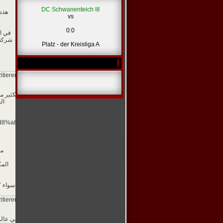
DC Schwanenteich III
هذه 
vs
0:0
في ال
شركة 
Platz - der Kreisliga A
zitieren]
الكثير م
ال
%d8%a8-
الم
سواء ك
zitieren]
في عالم