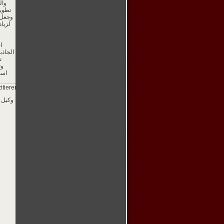
وال
تطوير
ا
الجاذب
وت
است
zitieren]