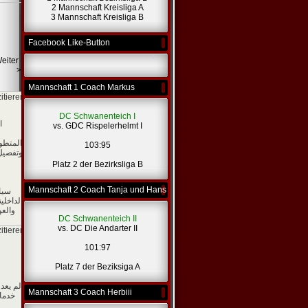
2 Mannschaft Kreisliga A
3 Mannschaft Kreisliga B
Facebook Like-Button
eiter -
>
Mannschaft 1 Coach Markus
zitieren]
DC Schwanenteich I
ا
vs. GDC Rispelerhelmt I
المتطور
103:95
وتفصيل 
*
Platz 2 der Bezirksliga B
Mannschaft 2 Coach Tanja und Hans
سيا
الداخلي
والعو
DC Schwanenteich II
vs. DC Die Andarter II
zitieren]
101:97
Platz 7 der Beziksiga A
لم يعد
Mannschaft 3 Coach Herbiii
خدما