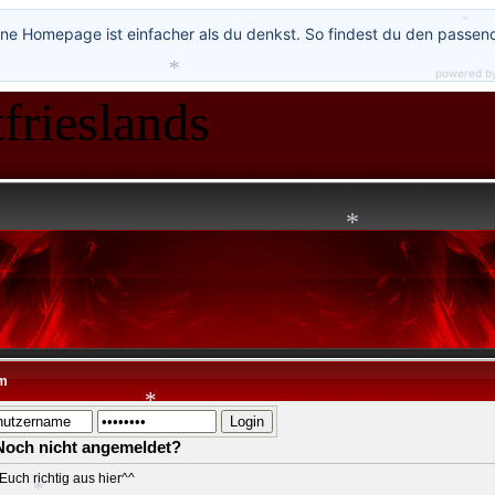
ne Homepage ist einfacher als du denkst. So findest du den passen
*
*
powered b
frieslands
*
*
*
m
Noch nicht angemeldet?
*
Euch richtig aus hier^^