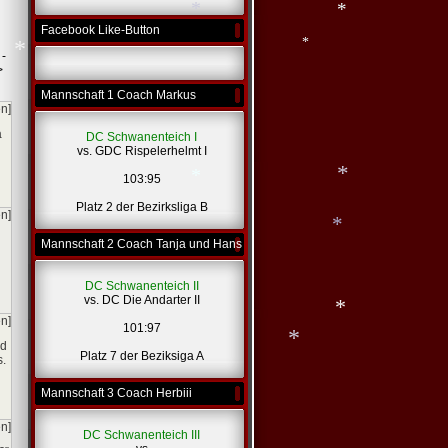
Facebook Like-Button
*
*
 -
>
Mannschaft 1 Coach Markus
*
*
*
*
en]
a
DC Schwanenteich I
vs. GDC Rispelerhelmt I
103:95
Platz 2 der Bezirksliga B
en]
Mannschaft 2 Coach Tanja und Hans
*
*
DC Schwanenteich II
vs. DC Die Andarter II
*
en]
101:97
nd
Platz 7 der Beziksiga A
s.
*
Mannschaft 3 Coach Herbiii
en]
DC Schwanenteich III
*