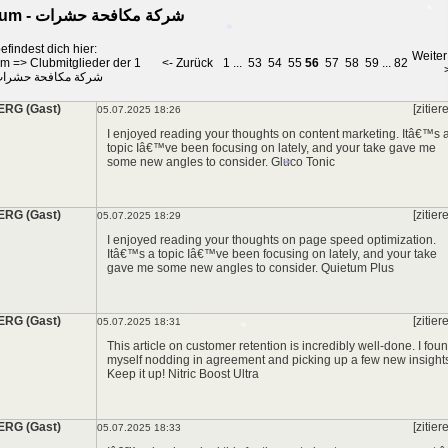
Forum - شركة مكافحة حشرات
*
efindest dich hier:
Weiter
um
=>
Clubmitglieder der 1
<- Zurück
1
...
53
54
55
56
57
58
59
...
82
*
شركة مكافحة حشرا
ERG (Gast)
*
[zitier
05.07.2025 18:26
I enjoyed reading your thoughts on content marketing. Itâ€™s 
topic Iâ€™ve been focusing on lately, and your take gave me
some new angles to consider.
Gluco Tonic
ERG (Gast)
[zitier
05.07.2025 18:29
*
I enjoyed reading your thoughts on page speed optimization.
Itâ€™s a topic Iâ€™ve been focusing on lately, and your take
gave me some new angles to consider.
Quietum Plus
ERG (Gast)
[zitier
05.07.2025 18:31
This article on customer retention is incredibly well-done. I fou
myself nodding in agreement and picking up a few new insight
Keep it up!
Nitric Boost Ultra
*
ERG (Gast)
[zitier
05.07.2025 18:33