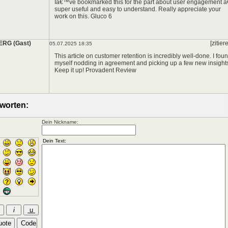
Iâ€™ve bookmarked this for the part about user engagement â
super useful and easy to understand. Really appreciate your
work on this.
Gluco 6
ERG (Gast)
[zitier
05.07.2025 18:35
This article on customer retention is incredibly well-done. I fou
myself nodding in agreement and picking up a few new insight
Keep it up!
Provadent Review
worten:
Dein Nickname: