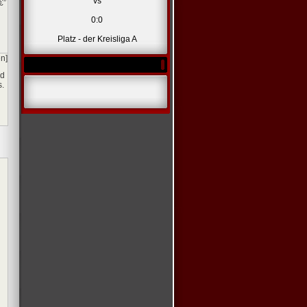
vs
€”
0:0
Platz - der Kreisliga A
en]
nd
s.