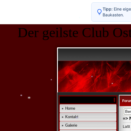
*
Tipp:
Eine eige
Baukasten.
Der geilste Club Ost
*
*
*
Foru
*
Home
*
Kontakt
=> 
*
Galerie
Laßt 