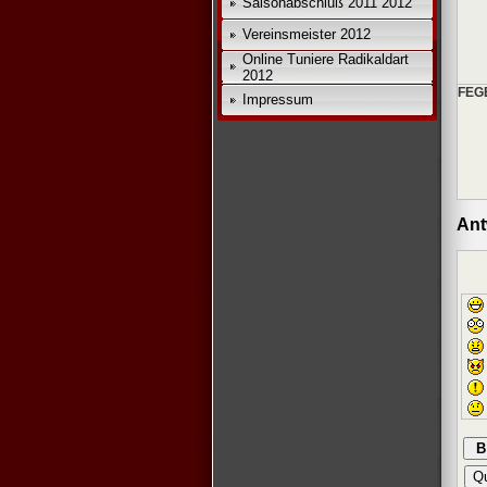
Saisonabschluß 2011 2012
Vereinsmeister 2012
Online Tuniere Radikaldart
2012
FEG
Impressum
Ant