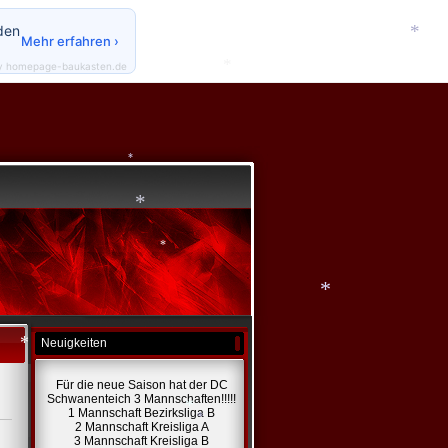
*
den
Mehr erfahren ›
y homepage-baukasten.de
*
*
*
*
*
Neuigkeiten
*
*
Für die neue Saison hat der DC
Schwanenteich 3 Mannschaften!!!!!
1 Mannschaft Bezirksliga B
2 Mannschaft Kreisliga A
3 Mannschaft Kreisliga B