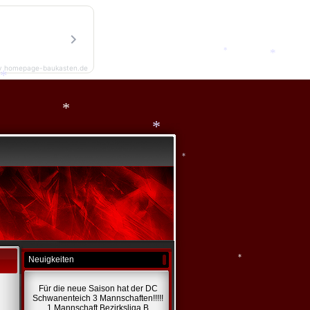
*
y homepage-baukasten.de
*
*
*
*
*
*
Neuigkeiten
Für die neue Saison hat der DC
Schwanenteich 3 Mannschaften!!!!!
1 Mannschaft Bezirksliga B