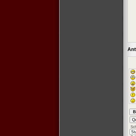
Ant
Schr