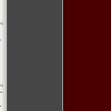
en]
ا
en]
شر
مث