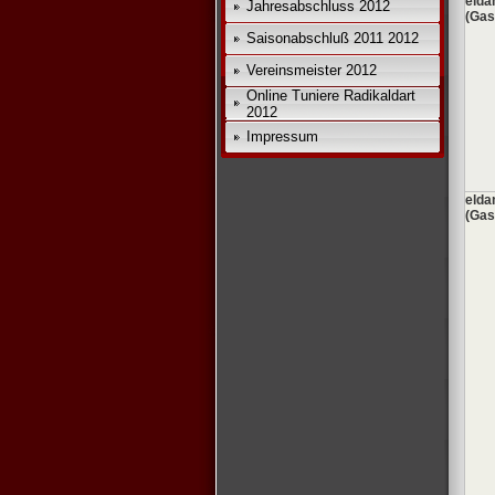
eld
Jahresabschluss 2012
(Gas
Saisonabschluß 2011 2012
Vereinsmeister 2012
Online Tuniere Radikaldart
2012
Impressum
eld
(Gas