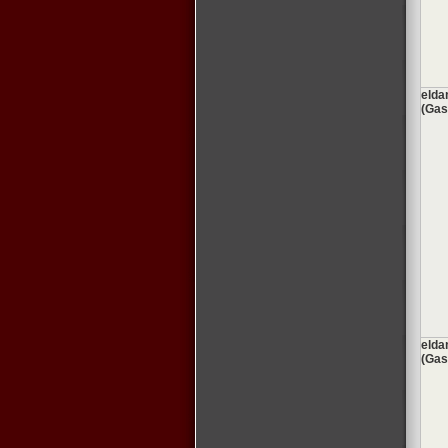
eld
(Gas
eld
(Gas