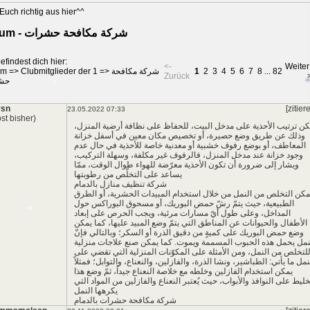
*
Euch richtig aus hier^^
Forum - شركة مكافحة حشرات
efindest dich hier:
<-
Weiter
82
...
8
7
6
5
4
3
2
1
شركة مكافحة
=>
Clubmitglieder der 1
=>
um
Zurück
حش
vsn
[zitier
23.05.2022 07:33
st bisher)
كن ترتيب الأحذية على مدخل البيت، للحفاظ على نظافة أرضية المنزل،
وذلك عن طريق وضع حصيرة، أو تخصيص مكان معين في أسفل خزانة
المعاطف، أو بوضع رفوف خشبية أو معدنية خاصة للأحذية في حال عدم
*
*
وجود خزانة عند مدخل المنزل، فالرفوف غير مكلفة، وسهلة التركيب،
ويشار إلى ضرورة أن تكون الأحذية معرّضة للهواء طوال الوقت، ممّا
يساعد على التخلّص من رطوبتها
شركة تنظيف منازل بالدمام
مكن التخلص من النمل من خلال استخدام المبيدات الحشرية، أو الطرق
الطبيعية، حيث يتمّ رشّ حمض البوريك، أو مسحوق البوراكس حول
المداخل، وعلى طول أيّ مسارات مرئية، ويجب الحرص على إبعاد
الأطفال والحيوانات عن المناطق التي يتمّ وضع المبيد عليها، كما يمكن
وضع حمض البوريك على كميةٍ من دقيق الذرة أو السكر؛ وبالتالي فإنّ
نمل يحمل هذه الحبوب المسممة ويموت. كما يمكن صنع علاجات منزلية
لتخلص من النمل، ومن الأمثلة على المكوّنات المنزلية التي تقضي على
نمل ما يأتي: الطباشير، ونشا الذرة، والفازلين، والنعناع، والتوابل؛ فمثلاً
يمكن استخدام الفازلين وخلطه مع خلاصة النعناع جيداً، ثمّ وضع هذا
خليط على النوافذ والأبواب، حيث يُعتبر النعناع والفازلين من المواد التي
يكرهها النمل
شركة مكافحة حشرات بالدمام
*