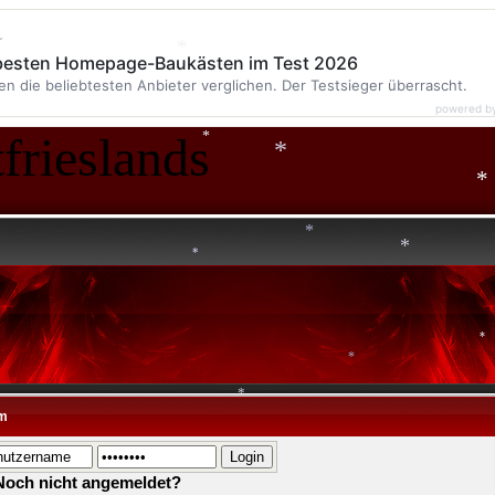
*
r
 besten Homepage-Baukästen im Test 2026
en die beliebtesten Anbieter verglichen. Der Testsieger überrascht.
*
powered b
frieslands
*
*
*
*
*
*
*
m
*
*
Noch nicht angemeldet?