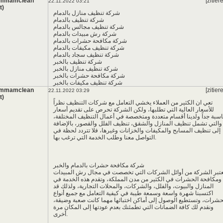
ammamclean
[zitier
22.11.2022 03:21
t)
شركة تنظيف منازل بالدمام
شركة تنظيف بالدمام
شركة تنظيف مجالس بالدمام
شركة رش مبيدات بالدمام
شركة مكافحة حشرات بالدمام
شركة تنظيف مكيفات بالدمام
شركة تنظيف سجاد بالدمام
شركة تنظيف بالخبر
شركة تنظيف منازل بالخبر
شركة مكافحة حشرات بالخبر
شركة تنظيف مكيفات بالخبر
ammamclean
[zitier
22.11.2022 03:29
t)
تعي ان الكثير من العملاء يخشي التعامل مع شركات التنظيف نظراً
للأسعار العالية التي تطلبها، ولكن الشركة تحرص على تقديم أسعار
اسبة جداً ولدينا أقسام متعددة ومتخصصة في أعمال التنظيف المختلفة،
والتي تشمل تنظيف المنازل والشقق، تنظيف الفلل والقصور، بالإضافة
إلى تنظيف المسابح والمكيفات والخزانات وغيرها، فلا تتردد لحظة في
التواصل معنا وطلب الخدمة التي ترغب بها.
شركة مكافحة حشرات بالدمام والخبر
عتبر الشركة من أوائل الشركات التي تخصصت في مجال رش المبيدات
ومكافحة الحشرات في الكثير من مدن المملكة، وتقدم هذه الخدمة في
المنازل والبيوت، والفلل، والشركات، والمحلات التجارية، ولذلك قد
اكتسبنا شهرة واسعة وسمعة طيبة في كيفية التعامل مع جميع أنواع
حشرات، وتستطيع الوصول إلى أماكن اختبائها مهما كانت صعبة وضيقة،
ونقدم لك كافة الضمانات التي تطمئنك بعدم عودتها إلى المكان مرة
أخرى.