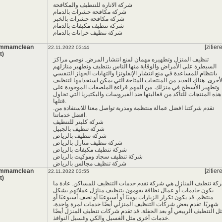
شركة الانارة للتنظيف والمكافحة
شركة مكافحة حشرات بالدمام
شركة مكافحة حشرات بالخبر
شركة تنظيف مكيفات بالدمام
شركة تنظيف خزانات بالدمام
ammamclean
[zitier
22.11.2022 03:44
t)
تنظيف المنزل وتطهيره مهمان لمنع انتشار المرض. توصي مراكز
السيطرة على الأمراض والوقاية منها الناس بتنظيف وتطهير منازلهم
بانتظام للمساعدة في منع انتشار الإنفلونزا والتهابات الجهاز التنفسي
لأخرى. هناك العديد من المنتجات المتاحة التي يمكن استخدامها لتنظيف
وتطهير الأسطح في منزلك. من المهم قراءة الملصقات الموجودة على
هذه المنتجات للتأكد من فعاليتها ضد الفيروسات والبكتيريا التي تحاول
قتلها.
.تقدم شركتنا افضل عمالة منتظمة ومدربة تواصل معنا للاستفادة من
افضل خدماتنا.
شركة كلينر للتنظيف
شركة تنظيف بالجبيل
شركة تنظيف بالرياض
شركة تنظيف منازل بالرياض
شركة تنظيف مكيفات بالرياض
شركة تنظيف سجاد وموكيت بالرياض
شركة تنظيف مجالس بالرياض
ammamclean
[zitier
22.11.2022 03:55
t)
كة تنظيف المنازل هي شركة تقدم خدمات التنظيف للمساكن. عادة ما
يكون خادمات أو عمال نظافة يقومون بتنظيف منازل عملائهم بشكل
منتظم. قد يكون تكرار الزيارات يوميًا أو أسبوعيًا أو نصف أسبوعيًا أو
شهريًا. تقدم بعض شركات التنظيف المنزلي أيضًا خدمات لمرة واحدة،
ل التنظيف الربيعي أو بعد الحفلة. قد تقدم شركات تنظيف المنزل أيضًا
خدمات أخرى مثل الغسيل والكي وغسيل النوافذ.