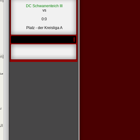
en]
DC Schwanenteich III
vs
0:0
Platz - der Kreisliga A
en]
من
ت
ال