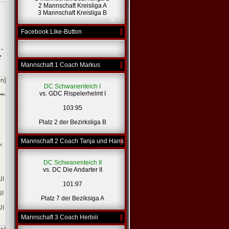
2 Mannschaft Kreisliga A
*
3 Mannschaft Kreisliga B
Facebook Like-Button
 -
>
Mannschaft 1 Coach Markus
en]
DC Schwanenteich I
*
يم
vs. GDC Rispelerhelmt I
103:95
Platz 2 der Bezirksliga B
Mannschaft 2 Coach Tanja und Hans
ي
DC Schwanenteich II
vs. DC Die Andarter II
ال
101:97
ل
ال
Platz 7 der Beziksiga A
ال
Mannschaft 3 Coach Herbiii