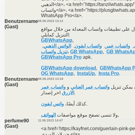
الذهبي</a>، <a href="https://tanzilwhats.app/">تنزيل
واتساب</a>، <a href="https://plusgbwhats.app/en/">GB
WhatsApp Pro</a>.
Benutzername
06.06.2023 13:12
(Gast)
 على تطبيقات واتساب المعدلة من خلال مواقع
التنزيل كمايلي:
GBWhatsApp
,
,
الواتس الذهبي
,
واتساب ايفون
,
واتساب عمر
,
تنزيل واتساب
،
GB WhatsApp
,
GB WhatsAp
GBWhatsApp Pro
apk.
GBWhatsApp download
,
GBWhatsApp P
OG WhatsApp
,
InstaUp
,
Insta Pro
.
Benutzername
06.06.2023 13:19
(Gast)
، يمكن تنزيل
واتساب عمر العنابي
و
واتساب عمر
اخر إصدار.
الازرق
واتس ايفون
كذلك أيضًا،
.
الهواتف
ولا تنسى تصفح موقع مواصفات
,
perfume90
11.06.2023 14:47
(Gast)
<a href='https://kayfnet.com/guerlain-pink-perf
جيرلان الوردي </a>