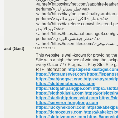
<a href='https://kayfnet.com/sapphire-leather
perfume/'>عطر سفاير لذر</a>
<a href='https://kayfnet.com/chalky-arabian-
perfume/'>عطر شالكي العربية للعود </a>
<a href='https://takeleee.com/white-creed-perf
كريد الابيض</a>
<a href='https://https://aaahousingq8.com/gi
perfume/'>عطر جيفنشي الوردي</a>
asd (Gast)
19.07.2023 22:11
This website is well-known for providing th
Site with a high chance of winning the jackpo
every Gacor 777 Pragmatic Play Slot Site g
RTP information
https://predikisitogel.com
https://vietnamsever.com
https://jepangs
https://mahjongwe.com
https://spyramid
https://slotdemobonanza.com
https://slotgampangjpe.com
https://slot
https://slothokiasia.com
https://orislots
https://starlightprincesslot.com
https://s
https://serverorihongkong.com
https://luckynekoori.com
https://kakekjp
https://demozeuss.com
https://kakekzsl
https://slotolympusz.com
https://agenslo