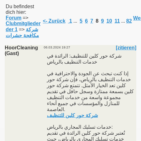
Du befindest
dich hier:
Forum
=>
Wei
011
<- Zurück
1
...
5
6
7
8
9
10
11
...
82
Clubmitglieder
شركة
=>
der 1
013
مكافحة حشرات
HoorCleaning
[zitieren]
06.03.2024 19:27
(Gast)
شركة حور كلين للتنظيف: الرائدة في
خدمات التنظيف بالرياض
إذا كنت تبحث عن الجودة والاحترافية في
خدمات التنظيف بالرياض، فإن شركة حور
كلين تعد الخيار الأمثل. تتمتع شركة حور
كلين بسمعة ممتازة وسجل حافل في تقديم
مجموعة واسعة من خدمات التنظيف
للمنازل والمؤسسات في جميع أنحاء
العاصمة.
شركة حور كلين للتنظيف
خدمات تسليك المجاري بالرياض:
تُعتبر شركة حور كلين الرائدة في تقديم
خدمات تسليك المجاري بالرياض، حيث