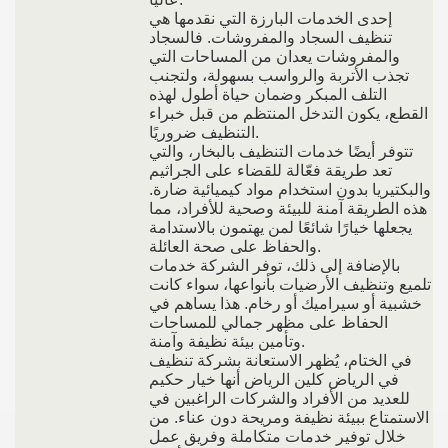
إحدى الخدمات البارزة التي نقدمها هي
تنظيف السجاد والمفروشات. فالسجاد
والمفروشات يعدان من المساحات التي
تجذب الأتربة والرواسب بسهولة، ولتجنب
التلف المبكر وضمان حياة أطول لهذه
القطع، يكون التدخل المنتظم من قبل خبراء
التنظيف ضروريًا.
تتوفر أيضًا خدمات التنظيف بالبخار، والتي
تعد طريقة فعّالة للقضاء على الجراثيم
والبكتيريا بدون استخدام مواد كيميائية ضارة.
هذه الطريقة آمنة للبيئة وصحية للأفراد، مما
يجعلها خيارًا شائعًا لمن يهتمون بالاستدامة
والحفاظ على صحة العائلة.
بالإضافة إلى ذلك، توفر الشركة خدمات
تلميع وتنظيف الأرضيات بأنواعها، سواء كانت
خشبية أو سيراميك أو رخام. هذا يساهم في
الحفاظ على مظهر جمالي للمساحات
وتأمين بيئة نظيفة وآمنة.
في الختام، يُظهر الاستعانة بشركة تنظيف
في الرياض كلين الرياض أنها خيار حكيم
للعديد من الأفراد والشركات الراغبين في
الاستمتاع ببيئة نظيفة ومريحة دون عناء. من
خلال توفير خدمات متكاملة وفريق عمل