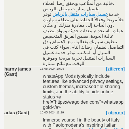
خالية من المتاعب ويحقق رضا العملاء.
غسيل سيارات متنقل بالرياض:
خدمة
غسيل سيارات متنقل بالرياض
توفر
حلاً مريحاً وفعالاً للحفاظ على نظافة سيارتك
دون الحاجة إلى مغادرة منزلك أو مكان
عملك. باستخدام معدات حديثة ومواد تنظيف
عالية الجودة، يضمن الفريق المتخصص
تنظيف سيارتك بفعالية، مع الاهتمام بأدق
التفاصيل لضمان رضاك التام. سواء كنت في
المنزل أو المكتب، توفر خدمة غسيل
السيارات المتنقل تجربة مريحة وموفرة
للوقت مع نتائج ممتازة.
harny james
[zitieren]
15.05.2024 10:08
(Gast)
whatsApp Mods typically include
features like advanced privacy settings,
custom themes, increased file-sharing
limits, and the ability to hide online
status <a
href="https://wagolden.com/">whatsapp
gold</a>
adas (Gast)
[zitieren]
15.05.2024 11:26
Immerse yourself in the beauty of Italy
with Paolomodena's inspiring Italian