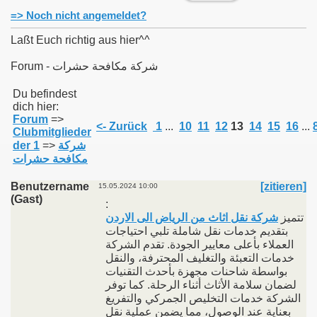
=> Noch nicht angemeldet?
Laßt Euch richtig aus hier^^
Forum - شركة مكافحة حشرات
011
Du befindest
dich hier:
013
Forum
=>
<- Zurück
1
...
10
11
12
13
14
15
16
...
Clubmitglieder
شركة
=>
der 1
مكافحة حشرات
Benutzername
[zitieren]
15.05.2024 10:00
(Gast)
:
تتميز
شركة نقل اثاث من الرياض الى الاردن
بتقديم خدمات نقل شاملة تلبي احتياجات
العملاء بأعلى معايير الجودة. تقدم الشركة
خدمات التعبئة والتغليف المحترفة، والنقل
بواسطة شاحنات مجهزة بأحدث التقنيات
لضمان سلامة الأثاث أثناء الرحلة. كما توفر
الشركة خدمات التخليص الجمركي والتفريغ
بعناية عند الوصول، مما يضمن عملية نقل