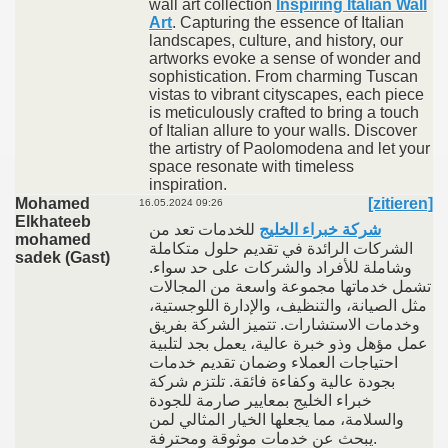
wall art collection
Inspiring Italian Wall
Art
. Capturing the essence of Italian
landscapes, culture, and history, our
artworks evoke a sense of wonder and
sophistication. From charming Tuscan
vistas to vibrant cityscapes, each piece
is meticulously crafted to bring a touch
of Italian allure to your walls. Discover
the artistry of Paolomodena and let your
space resonate with timeless
inspiration.
Mohamed
[zitieren]
16.05.2024 09:26
Elkhateeb
شركة خبراء الخليج
للخدمات تعد من
mohamed
الشركات الرائدة في تقديم حلول متكاملة
sadek (Gast)
وشاملة للأفراد والشركات على حد سواء.
تشمل خدماتها مجموعة واسعة من المجالات
مثل الصيانة، والتنظيف، والإدارة اللوجستية،
وخدمات الاستشارات. تتميز الشركة بفريق
عمل مؤهل وذو خبرة عالية، يعمل بجد لتلبية
احتياجات العملاء وضمان تقديم خدمات
بجودة عالية وكفاءة فائقة. تلتزم شركة
خبراء الخليج بمعايير صارمة للجودة
والسلامة، مما يجعلها الخيار المثالي لمن
يبحث عن خدمات موثوقة ومحترفة.