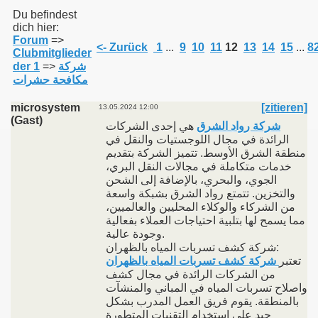
Du befindest
dich hier:
Forum
=>
011
<- Zurück
1
...
9
10
11
12
13
14
15
...
8
Clubmitglieder
شركة
=>
der 1
013
مكافحة حشرات
microsystem
[zitieren]
13.05.2024 12:00
(Gast)
شركة رواد الشرق
هي إحدى الشركات
الرائدة في مجال اللوجستيات والنقل في
منطقة الشرق الأوسط. تتميز الشركة بتقديم
خدمات متكاملة في مجالات النقل البري،
الجوي، والبحري، بالإضافة إلى الشحن
والتخزين. تتمتع رواد الشرق بشبكة واسعة
من الشركاء والوكلاء المحليين والعالميين،
مما يسمح لها بتلبية احتياجات العملاء بفعالية
وجودة عالية.
شركة كشف تسربات المياه بالظهران:
تعتبر
شركة كشف تسربات المياه بالظهران
من الشركات الرائدة في مجال كشف
واصلاح تسربات المياه في المباني والمنشآت
بالمنطقة. يقوم فريق العمل المدرب بشكل
جيد على استخدام التقنيات المتطورة