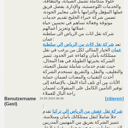
حلولاً متكاملة تشمل الصيانة، والنظافة،
والخدمات اللوجستية، والإدارة. بفضل فريق
عملها المؤهل والتزامها بأعلى معايير الجودة،
تضمن شركة خبراء الخليج تقديم خدمات
موثوقة وفعالة تساهم في تحسين حياة
عملائها وتعزيز أعمالهم.
شركة نقل اثاث من الرياض الى سلطنة
عمان:
تعد
شركة نقل اثاث من الرياض الي سلطنة
عمان
الخيار المثالي لكل من يرغب في نقل
ممتلكاته بأمان وكفاءة عبر الحدود. تتميز
الشركة بخبرتها الطويلة في هذا المجال،
حيث تقدم خدمات شاملة تشمل التعبئة،
والتغليف، والنقل، والتفريغ. تستخدم الشركة
أحدث التقنيات والمعدات لضمان حماية
الأثاث من أي تلف أثناء النقل، بالإضافة إلى
توفير التأمين الكامل على المنقولات لضمان
راحة البال للعملاء
Benutzername
[zitieren]
15.05.2024 09:36
(Gast)
:
شركة نقل عفش من الرياض الي تركيا
تقدم
حلاً شاملاً لنقل ممتلكاتك بأمان وسلاسة.
تتميز الشركة بفريق من المهنيين المدربين
الذين يتعاملون مع جميع جوانب عملية النقل