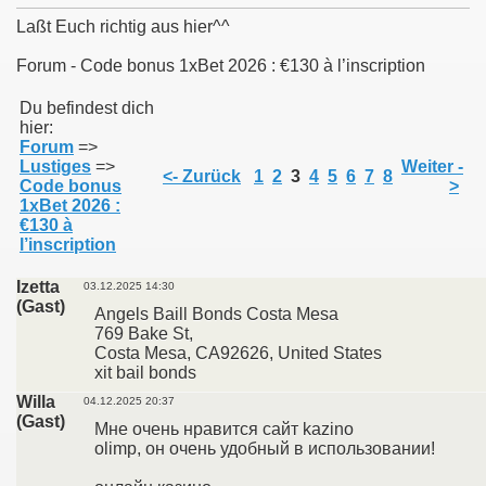
Laßt Euch richtig aus hier^^
Forum - Code bonus 1xBet 2026 : €130 à l’inscription
011
Du befindest dich
hier:
Forum
=>
013
Lustiges
=>
Weiter -
<- Zurück
1
2
3
4
5
6
7
8
Code bonus
>
1xBet 2026 :
€130 à
l’inscription
Izetta
03.12.2025 14:30
(Gast)
Angels Baill Bonds Costa Mesa
769 Bake St,
Costa Mesa, CA92626, United States
xit bail bonds
Willa
04.12.2025 20:37
(Gast)
Мне очень нравится сайт kazino
olimp, он очень удобный в использовании!