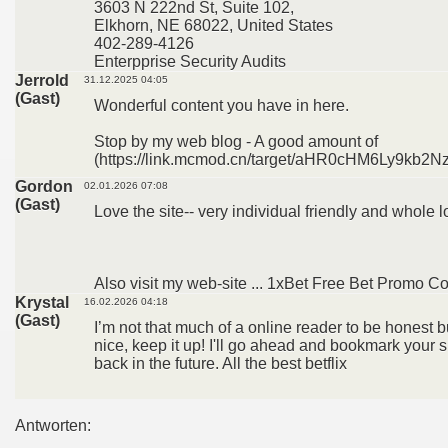
3603 N 222nd St, Suite 102,
Elkhorn, NE 68022, United States
402-289-4126
Enterpprise Security Audits
Jerrold
31.12.2025 04:05
(Gast)
Wonderful content you have in here.
Stop by my web blog - A good amount of
(https://link.mcmod.cn/target/aHR0cHM6Ly
Gordon
02.01.2026 07:08
(Gast)
Love the site-- very individual friendly and whole l
Also visit my web-site ... 1xBet Free Bet Promo
Krystal
16.02.2026 04:18
(Gast)
I’m not that much of a online reader to be honest bu
nice, keep it up! I'll go ahead and bookmark your s
back in the future. All the best betflix
Antworten: