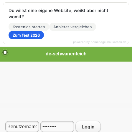
Du willst eine eigene Website, weißt aber nicht
womit?
Kostenlos starten
Anbieter vergleichen
Zum Test 2026
powered by homepage-baukasten.de
dc-schwanenteich
Login