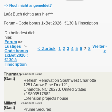
=> Noch nicht angemeldet?
Laßt Euch richtig aus hier^^
Forum - Code bonus 1xBet 2026 : €130 à l’inscription
011
Du befindest dich
hier:
013
Forum
=>
Lustiges
=>
Weiter -
<- Zurück
1
2
3
4
5
6
7
8
Code bonus
>
1xBet 2026 :
€130 à
l’inscription
Thurman
26.12.2025 11:12
(Gast)
Refresh Renovation Southwest Charlotte
1251 Arrow Pine Dr c121,
Charlotte, NC 28273, United States
+19803517882
Extension projects house
Millard
30.12.2025 13:08
(Gast)
Prume Secured