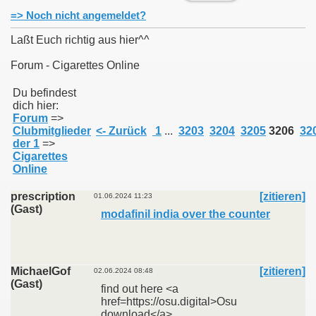
=> Noch nicht angemeldet?
Laßt Euch richtig aus hier^^
Forum - Cigarettes Online
011
Du befindest
dich hier:
013
Forum
=>
Clubmitglieder
<- Zurück
1
...
3203
3204
3205
3206
32
der 1
=>
Cigarettes
Online
prescription
[zitieren]
01.06.2024 11:23
(Gast)
modafinil india over the counter
MichaelGof
[zitieren]
02.06.2024 08:48
(Gast)
find out here <a
href=https://osu.digital>Osu
download</a>