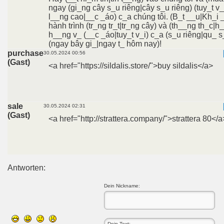
ngay (gi_ng cây s_u riêng|cây s_u riêng) (tuy_t v_
l__ng cao|__c _áo) c_a chúng tôi. (B_t __u|Kh_i 
hành trình (tr_ng tr_t|tr_ng cây) và (th__ng th_c|h
h__ng v_ (__c _áo|tuy_t v_i) c_a (s_u riêng|qu_ s
(ngay bây gi_|ngay t_ hôm nay)!
purchase
30.05.2024 00:56
(Gast)
<a href="https://sildalis.store/">buy sildalis</a>
sale
30.05.2024 02:31
(Gast)
<a href="http://strattera.company/">strattera 80</a
Antworten:
Dein Nickname: