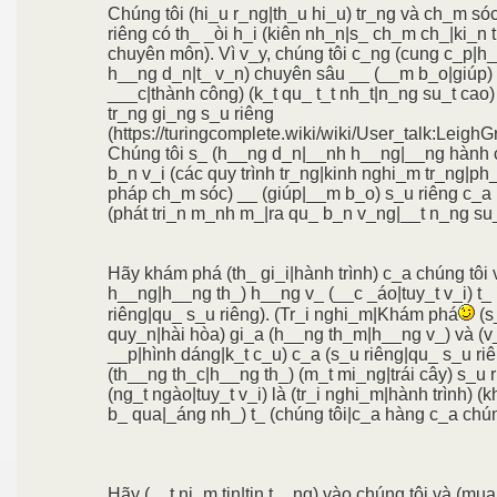
Chúng tôi (hi_u r_ng|th_u hi_u) tr_ng và ch_m só
riêng có th_ _òi h_i (kiên nh_n|s_ ch_m ch_|ki_n 
chuyên môn). Vì v_y, chúng tôi c_ng (cung c_p|h_ 
h__ng d_n|t_ v_n) chuyên sâu __ (__m b_o|giúp) 
___c|thành công) (k_t qu_ t_t nh_t|n_ng su_t cao) 
tr_ng gi_ng s_u riêng
(https://turingcomplete.wiki/wiki/User_talk:LeighG
Chúng tôi s_ (h__ng d_n|__nh h__ng|__ng hành 
b_n v_i (các quy trình tr_ng|kinh nghi_m tr_ng|p
pháp ch_m sóc) __ (giúp|__m b_o) s_u riêng c_a
(phát tri_n m_nh m_|ra qu_ b_n v_ng|__t n_ng su_t
Hãy khám phá (th_ gi_i|hành trình) c_a chúng tôi 
h__ng|h__ng th_) h__ng v_ (__c _áo|tuy_t v_i) t_
riêng|qu_ s_u riêng). (Tr_i nghi_m|Khám phá
(s
quy_n|hài hòa) gi_a (h__ng th_m|h__ng v_) và (v
__p|hình dáng|k_t c_u) c_a (s_u riêng|qu_ s_u ri
(th__ng th_c|h__ng th_) (m_t mi_ng|trái cây) s_u 
(ng_t ngào|tuy_t v_i) là (tr_i nghi_m|hành trình) (
b_ qua|_áng nh_) t_ (chúng tôi|c_a hàng c_a chún
Hãy (__t ni_m tin|tin t__ng) vào chúng tôi và (mua