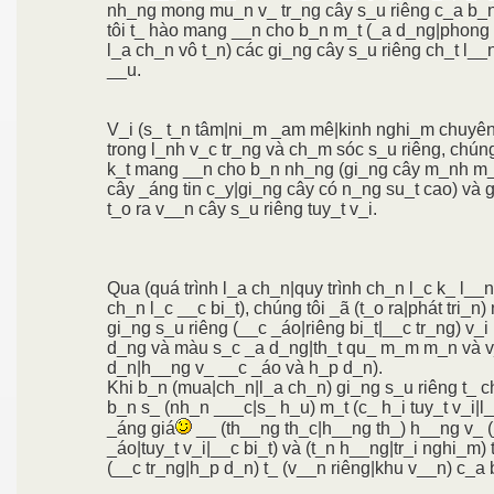
nh_ng mong mu_n v_ tr_ng cây s_u riêng c_a b_
tôi t_ hào mang __n cho b_n m_t (_a d_ng|phong
l_a ch_n vô t_n) các gi_ng cây s_u riêng ch_t l_
__u.
V_i (s_ t_n tâm|ni_m _am mê|kinh nghi_m chuyên
trong l_nh v_c tr_ng và ch_m sóc s_u riêng, chún
k_t mang __n cho b_n nh_ng (gi_ng cây m_nh m
cây _áng tin c_y|gi_ng cây có n_ng su_t cao) và 
t_o ra v__n cây s_u riêng tuy_t v_i.
Qua (quá trình l_a ch_n|quy trình ch_n l_c k_ l__
ch_n l_c __c bi_t), chúng tôi _ã (t_o ra|phát tri_n
gi_ng s_u riêng (__c _áo|riêng bi_t|__c tr_ng) v_i
d_ng và màu s_c _a d_ng|th_t qu_ m_m m_n và 
d_n|h__ng v_ __c _áo và h_p d_n).
Khi b_n (mua|ch_n|l_a ch_n) gi_ng s_u riêng t_ ch
b_n s_ (nh_n ___c|s_ h_u) m_t (c_ h_i tuy_t v_i|l
_áng giá
__ (th__ng th_c|h__ng th_) h__ng v_ 
_áo|tuy_t v_i|__c bi_t) và (t_n h__ng|tr_i nghi_m) 
(__c tr_ng|h_p d_n) t_ (v__n riêng|khu v__n) c_a 