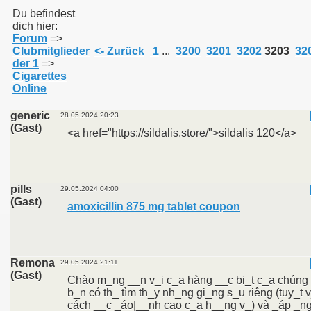
Du befindest
dich hier:
Forum
=>
011
Clubmitglieder
<- Zurück
1
...
3200
3201
3202
3203
32
der 1
=>
013
Cigarettes
Online
generic
28.05.2024 20:23
(Gast)
<a href="https://sildalis.store/">sildalis 120</a>
pills
29.05.2024 04:00
(Gast)
amoxicillin 875 mg tablet coupon
Remona
29.05.2024 21:11
(Gast)
Chào m_ng __n v_i c_a hàng __c bi_t c_a chúng t
b_n có th_ tìm th_y nh_ng gi_ng s_u riêng (tuy_t 
cách __c _áo|__nh cao c_a h__ng v_) và _áp _ng 