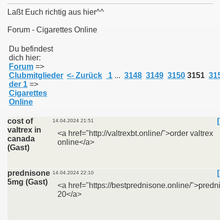
Laßt Euch richtig aus hier^^
Forum - Cigarettes Online
011
Du befindest
dich hier:
Forum
=>
013
Clubmitglieder
<- Zurück
1
...
3148
3149
3150
3151
31
der 1
=>
Cigarettes
Online
cost of
14.04.2024 21:51
valtrex in
<a href="http://valtrexbt.online/">order valtrex
canada
online</a>
(Gast)
prednisone
14.04.2024 22:10
5mg (Gast)
<a href="https://bestprednisone.online/">pred
20</a>