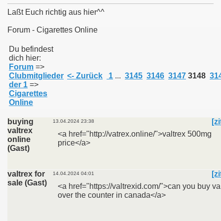
Laßt Euch richtig aus hier^^
Forum - Cigarettes Online
011
Du befindest
dich hier:
Forum
=>
013
Clubmitglieder
<- Zurück
1
...
3145
3146
3147
3148
31
der 1
=>
Cigarettes
Online
buying
[z
13.04.2024 23:38
valtrex
<a href="http://vatrex.online/">valtrex 500mg
online
price</a>
(Gast)
valtrex for
[z
14.04.2024 04:01
sale (Gast)
<a href="https://valtrexid.com/">can you buy va
over the counter in canada</a>