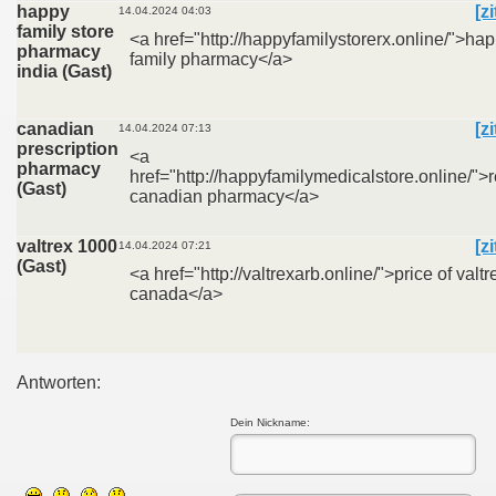
happy
[z
14.04.2024 04:03
family store
<a href="http://happyfamilystorerx.online/">ha
pharmacy
family pharmacy</a>
india (Gast)
canadian
[z
14.04.2024 07:13
prescription
<a
pharmacy
href="http://happyfamilymedicalstore.online/">r
(Gast)
canadian pharmacy</a>
valtrex 1000
[z
14.04.2024 07:21
(Gast)
<a href="http://valtrexarb.online/">price of valtr
canada</a>
Antworten:
Dein Nickname: