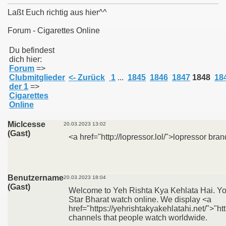
Laßt Euch richtig aus hier^^
Forum - Cigarettes Online
011
Du befindest
dich hier:
Forum
=>
013
Clubmitglieder
<- Zurück
1
...
1845
1846
1847
1848
18
der 1
=>
Cigarettes
Online
Miclcesse
20.03.2023 13:02
(Gast)
<a href="http://lopressor.lol/">lopressor br
Benutzername
20.03.2023 18:04
(Gast)
Welcome to Yeh Rishta Kya Kehlata Hai. Your
Star Bharat watch online. We display <a
href="https://yehrishtakyakehlatahi.net/">"ht
channels that people watch worldwide.