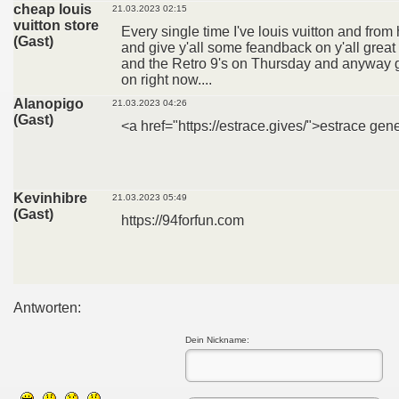
cheap louis
21.03.2023 02:15
vuitton store
Every single time I've louis vuitton and fro
(Gast)
and give y'all some feandback on y'all great 
and the Retro 9's on Thursday and anyway g
on right now....
Alanopigo
21.03.2023 04:26
(Gast)
<a href="https://estrace.gives/">estrace gen
Kevinhibre
21.03.2023 05:49
(Gast)
https://94forfun.com
Antworten:
Dein Nickname: