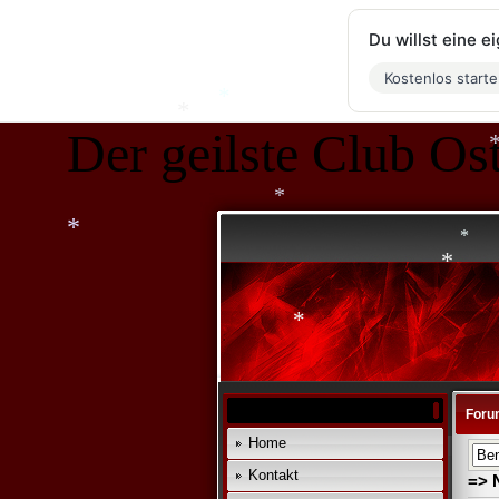
Du willst eine 
Kostenlos start
Der geilste Club Ost
*
*
*
*
*
*
*
*
Foru
Home
Kontakt
=> 