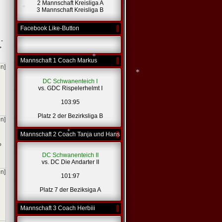
2 Mannschaft Kreisliga A
3 Mannschaft Kreisliga B
*
*
Facebook Like-Button
 -
*
>
Mannschaft 1 Coach Markus
en]
DC Schwanenteich I
vs. GDC Rispelerhelmt I
103:95
*
Platz 2 der Bezirksliga B
en]
*
Mannschaft 2 Coach Tanja und Hans
?
DC Schwanenteich II
vs. DC Die Andarter II
en]
*
101:97
Platz 7 der Beziksiga A
Mannschaft 3 Coach Herbiii