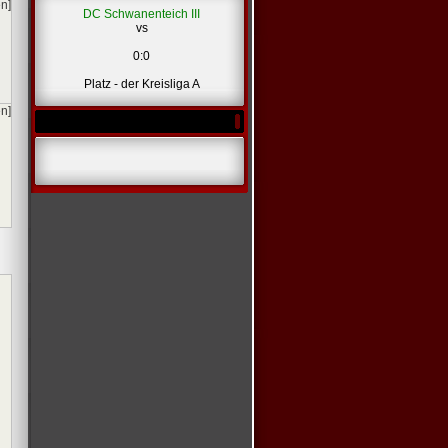
en]
DC Schwanenteich III
vs
0:0
Platz - der Kreisliga A
en]