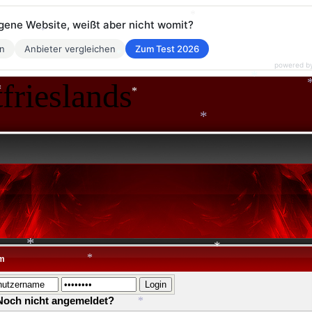
eigene Website, weißt aber nicht womit?
*
en
Anbieter vergleichen
Zum Test 2026
*
powered b
frieslands
*
*
*
*
*
m
*
*
*
Noch nicht angemeldet?