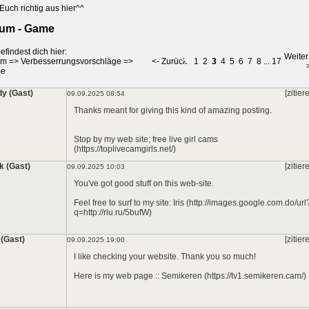
*
Euch richtig aus hier^^
um - Game
*
efindest dich hier:
Weiter
um
=>
Verbesserrungsvorschläge
=>
<- Zurück
1
2
3
4
5
6
7
8
...
17
e
y (Gast)
[zitier
09.09.2025 08:54
Thanks meant for giving this kind of amazing posting.
*
Stop by my web site; free live girl cams
(https://toplivecamgirls.net/)
k (Gast)
[zitier
09.09.2025 10:03
You've got good stuff on this web-site.
Feel free to surf to my site: Iris (http://images.google.com.do/url
q=http://rlu.ru/5bufW)
 (Gast)
[zitier
09.09.2025 19:00
I like checking your website. Thank you so much!
Here is my web page :: Semikeren (https://tv1.semikeren.cam/)