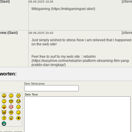
*
 (Gast)
[zitier
09.09.2025 19:26
Mikigaming (https://mikigamingsel.skin/)
nna (Gast)
[zitier
09.09.2025 20:43
Just simply wished to stress Now i am relieved that i happened
on the web site!
Feel free to surf to my web site :: rebahin
(https://easyhive.online/rebahin-platform-streaming-film-yang-
praktis-dan-lengkap/)
worten:
Dein Nickname: