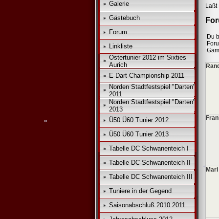
Galerie
Laßt 
Gästebuch
For
Forum
Du b
For
Linkliste
Gam
Ostertunier 2012 im Sixties
Aurich
Rand
E-Dart Championship 2011
Norden Stadtfestspiel "Darten"
*
2011
Norden Stadtfestspiel "Darten"
2013
Fran
Ü50 Ü60 Tunier 2012
Ü50 Ü60 Tunier 2013
Tabelle DC Schwanenteich I
Tabelle DC Schwanenteich II
*
Mari
Tabelle DC Schwanenteich III
Tuniere in der Gegend
Saisonabschluß 2010 2011