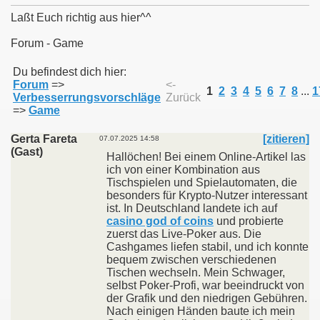
Laßt Euch richtig aus hier^^
Forum - Game
011
Du befindest dich hier:
Forum
=>
<-
1
2
3
4
5
6
7
8
...
1
Verbesserrungsvorschläge
Zurück
013
=>
Game
Gerta Fareta
[zitieren]
07.07.2025 14:58
(Gast)
Hallöchen! Bei einem Online-Artikel las
ich von einer Kombination aus
Tischspielen und Spielautomaten, die
besonders für Krypto-Nutzer interessant
ist. In Deutschland landete ich auf
casino god of coins
und probierte
zuerst das Live-Poker aus. Die
Cashgames liefen stabil, und ich konnte
bequem zwischen verschiedenen
Tischen wechseln. Mein Schwager,
selbst Poker-Profi, war beeindruckt von
der Grafik und den niedrigen Gebühren.
Nach einigen Händen baute ich mein