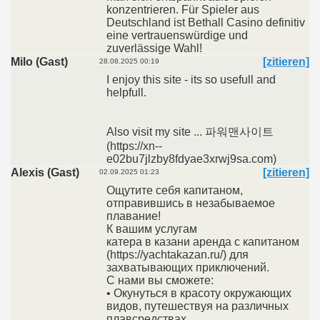
konzentrieren. Für Spieler aus
Deutschland ist Bethall Casino definitiv
eine vertrauenswürdige und
zuverlässige Wahl!
Milo (Gast)
[zitieren]
28.08.2025 00:19
I enjoy this site - its so usefull and
helpfull.
Also visit my site ... 파워맨사이트
(https://xn--
e02bu7jlzby8fdyae3xrwj9sa.com)
Alexis (Gast)
[zitieren]
02.09.2025 01:23
Ощутите себя капитаном,
отправившись в незабываемое
плавание!
К вашим услугам
катера в казани аренда с капитаном
(https://yachtakazan.ru/) для
захватывающих приключений.
С нами вы сможете:
• Окунуться в красоту окружающих
видов, путешествуя на различных
плавсредствах.