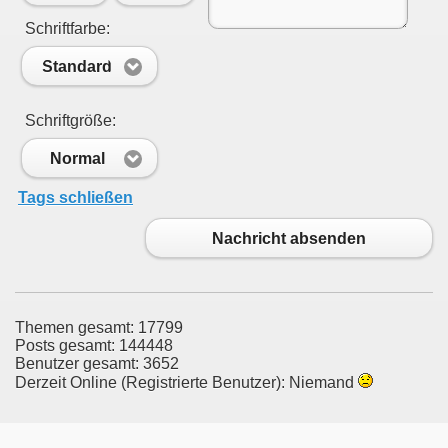
Schriftfarbe:
Standard
Schriftgröße:
Normal
Tags schließen
Nachricht absenden
Themen gesamt: 17799
Posts gesamt: 144448
Benutzer gesamt: 3652
Derzeit Online (Registrierte Benutzer): Niemand