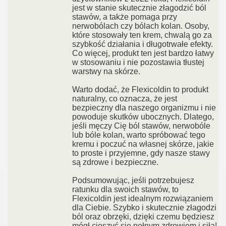
jest w stanie skutecznie złagodzić ból
stawów, a także pomaga przy
nerwobólach czy bólach kolan. Osoby,
które stosowały ten krem, chwalą go za
szybkość działania i długotrwałe efekty.
Co więcej, produkt ten jest bardzo łatwy
w stosowaniu i nie pozostawia tłustej
warstwy na skórze.
Warto dodać, że Flexicoldin to produkt
naturalny, co oznacza, że jest
bezpieczny dla naszego organizmu i nie
powoduje skutków ubocznych. Dlatego,
jeśli męczy Cię ból stawów, nerwobóle
lub bóle kolan, warto spróbować tego
kremu i poczuć na własnej skórze, jakie
to proste i przyjemne, gdy nasze stawy
są zdrowe i bezpieczne.
Podsumowując, jeśli potrzebujesz
ratunku dla swoich stawów, to
Flexicoldin jest idealnym rozwiązaniem
dla Ciebie. Szybko i skutecznie złagodzi
ból oraz obrzęki, dzięki czemu będziesz
mógł cieszyć się pełnym zdrowiem i siłą!