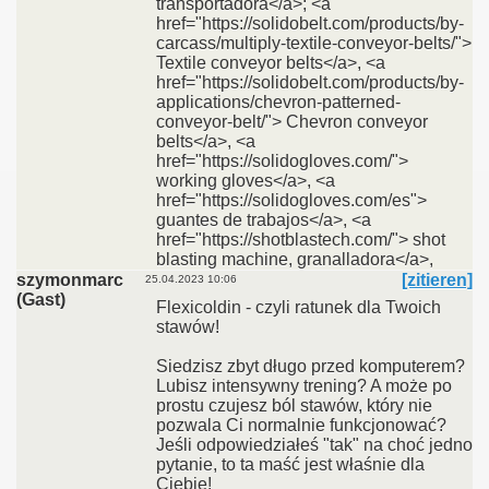
transportadora</a>; <a
href="https://solidobelt.com/products/by-
carcass/multiply-textile-conveyor-belts/">
Textile conveyor belts</a>, <a
href="https://solidobelt.com/products/by-
applications/chevron-patterned-
conveyor-belt/"> Chevron conveyor
belts</a>, <a
href="https://solidogloves.com/">
working gloves</a>, <a
href="https://solidogloves.com/es">
guantes de trabajos</a>, <a
href="https://shotblastech.com/"> shot
blasting machine, granalladora</a>,
szymonmarc
[zitieren]
25.04.2023 10:06
(Gast)
Flexicoldin - czyli ratunek dla Twoich
stawów!
Siedzisz zbyt długo przed komputerem?
Lubisz intensywny trening? A może po
prostu czujesz ból stawów, który nie
pozwala Ci normalnie funkcjonować?
Jeśli odpowiedziałeś "tak" na choć jedno
pytanie, to ta maść jest właśnie dla
Ciebie!