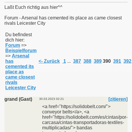
Laßt Euch richtig aus hier^^
Forum - Arsenal has cemented its place as came closest
rivals Leicester City
011
Du befindest
dich hier:
013
Forum
=>
Beispielforum
=>
Arsenal
has
<- Zurück
1
...
387
388
389
390
391
392
cemented its
place as
came closest
rivals
Leicester City
grand (Gast)
[zitieren]
30.03.2023 02:21
<a href="https://solidobelt.com/">
conveyor belts</a>, <a
href="https://solidobelt.com/es/cintas/por-
carcasa/cintas-transportadoras-textiles-
multiplicadas/"> bandas