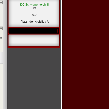
en]
DC Schwanenteich III
vs
0:0
Platz - der Kreisliga A
en]
to