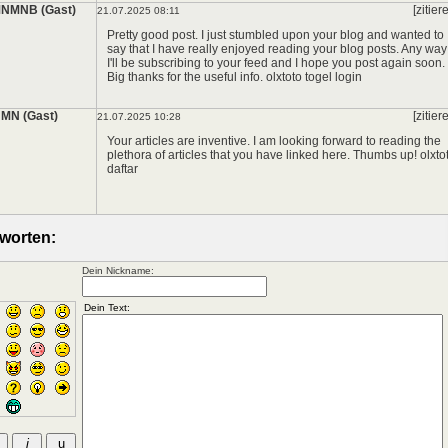
NMNB (Gast)
[zitier
21.07.2025 08:11
Pretty good post. I just stumbled upon your blog and wanted to
say that I have really enjoyed reading your blog posts. Any way
I'll be subscribing to your feed and I hope you post again soon.
Big thanks for the useful info.
olxtoto togel login
MN (Gast)
[zitier
21.07.2025 10:28
Your articles are inventive. I am looking forward to reading the
plethora of articles that you have linked here. Thumbs up!
olxto
daftar
worten:
Dein Nickname: