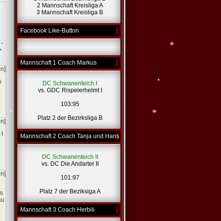
2 Mannschaft Kreisliga A
*
3 Mannschaft Kreisliga B
*
Facebook Like-Button
 -
>
Mannschaft 1 Coach Markus
en]
*
s
DC Schwanenteich I
vs. GDC Rispelerhelmt I
103:95
Platz 2 der Bezirksliga B
en]
*
 I
Mannschaft 2 Coach Tanja und Hans
*
DC Schwanenteich II
vs. DC Die Andarter II
*
en]
101:97
Platz 7 der Beziksiga A
as
au
Mannschaft 3 Coach Herbiii