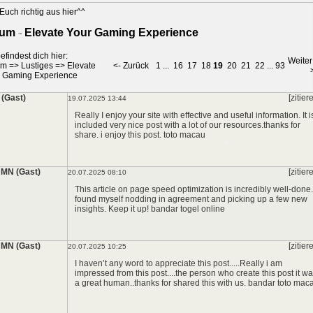
Euch richtig aus hier^^
um - Elevate Your Gaming Experience
efindest dich hier:
Weiter
um
=>
Lustiges
=>
Elevate
<- Zurück
1
...
16
17
18
19
20
21
22
...
93
 Gaming Experience
*
 (Gast)
[zitier
19.07.2025 13:44
Really I enjoy your site with effective and useful information. It i
included very nice post with a lot of our resources.thanks for
share. i enjoy this post.
toto macau
MN (Gast)
[zitier
20.07.2025 08:10
This article on page speed optimization is incredibly well-done.
found myself nodding in agreement and picking up a few new
insights. Keep it up!
bandar togel online
*
MN (Gast)
[zitier
20.07.2025 10:25
I haven’t any word to appreciate this post.....Really i am
impressed from this post....the person who create this post it w
a great human..thanks for shared this with us.
bandar toto mac