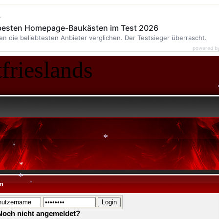
*
r
 besten Homepage-Baukästen im Test 2026
en die beliebtesten Anbieter verglichen. Der Testsieger überrascht.
powered b
frieslands
*
*
*
m
*
*
*
*
Noch nicht angemeldet?