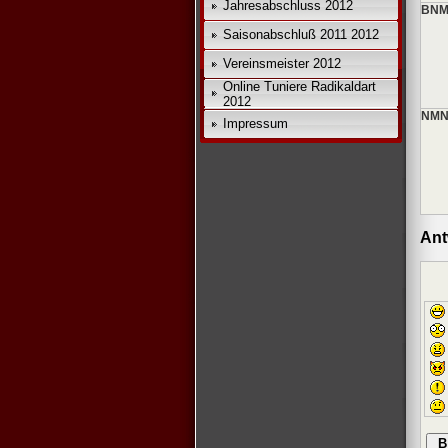
*
Jahresabschluss 2012
BNM
*
Saisonabschluß 2011 2012
Vereinsmeister 2012
Online Tuniere Radikaldart
2012
NMN
Impressum
Ant