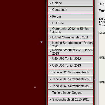
Galerie
Laßt 
Gästebuch
*
For
Forum
Du b
For
Linkliste
Your
Ostertunier 2012 im Sixties
*
Aurich
,M,M
E-Dart Championship 2011
Norden Stadtfestspiel "Darten"
2011
Norden Stadtfestspiel "Darten"
2013
NMN
Ü50 Ü60 Tunier 2012
*
Ü50 Ü60 Tunier 2013
*
Tabelle DC Schwanenteich I
Tabelle DC Schwanenteich II
NMN
Tabelle DC Schwanenteich III
Tuniere in der Gegend
Saisonabschluß 2010 2011