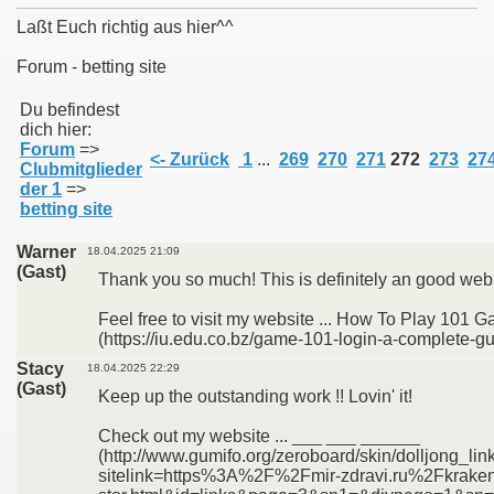
Laßt Euch richtig aus hier^^
Forum - betting site
011
Du befindest
dich hier:
Forum
=>
013
<- Zurück
1
...
269
270
271
272
273
27
Clubmitglieder
der 1
=>
betting site
Warner
18.04.2025 21:09
(Gast)
Thank you so much! This is definitely an good webs
Feel free to visit my website ... How To Play 101 
(https://iu.edu.co.bz/game-101-login-a-complete-gu
Stacy
18.04.2025 22:29
(Gast)
Keep up the outstanding work !! Lovin' it!
Check out my website ... ___ ___ ______
(http://www.gumifo.org/zeroboard/skin/dolljong_lin
sitelink=https%3A%2F%2Fmir-zdravi.ru%2Fkraken