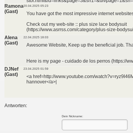
stor.html&id=links&page=3&sn1=&divpage=1&sn
Ramona
20.04.2025 05:23
(Gast)
You have got the most impressive internet websites
Check out my web-site :: plus size lace bodysuit
(https://www.asrrss.com/category/plus-size-bodysui
Alena
22.04.2025 18:03
(Gast)
Awesome Website, Keep up the beneficial job. Th
Here is my page - cuidado de los perros (https:/
DJNef
23.04.2025 01:59
(Gast)
<a href=http://www.youtube.com/watch?v=ryz9I46
hannover</a>|
Antworten:
Dein Nickname: