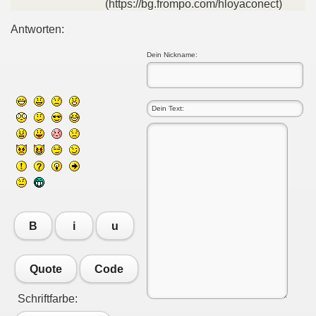
(https://bg.frompo.com/hloyaconect)
Antworten:
Dein Nickname:
B
i
u
Quote
Code
Schriftfarbe: