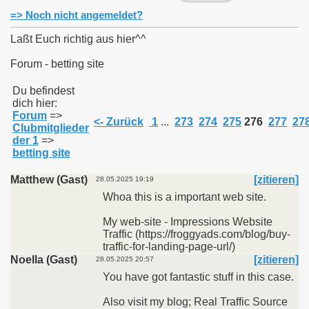
=> Noch nicht angemeldet?
Laßt Euch richtig aus hier^^
Forum - betting site
011
Du befindest
dich hier:
013
Forum
=>
<- Zurück
1
...
273
274
275
276
277
27
Clubmitglieder
der 1
=>
betting site
Matthew (Gast)
[zitieren]
28.05.2025 19:19
Whoa this is a important web site.
My web-site - Impressions Website
Traffic (https://froggyads.com/blog/buy-
traffic-for-landing-page-url/)
Noella (Gast)
[zitieren]
28.05.2025 20:57
You have got fantastic stuff in this case.
Also visit my blog; Real Traffic Source