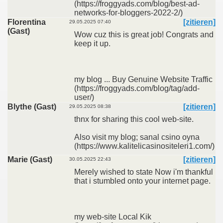
(https://froggyads.com/blog/best-ad-
networks-for-bloggers-2022-2/)
Florentina
[zitieren]
29.05.2025 07:40
(Gast)
Wow cuz this is great job! Congrats and
keep it up.
my blog ... Buy Genuine Website Traffic
(https://froggyads.com/blog/tag/add-
user/)
Blythe (Gast)
[zitieren]
29.05.2025 08:38
thnx for sharing this cool web-site.
Also visit my blog; sanal csino oyna
(https://www.kalitelicasinositeleri1.com/)
Marie (Gast)
[zitieren]
30.05.2025 22:43
Merely wished to state Now i'm thankful
that i stumbled onto your internet page.
my web-site Local Kik