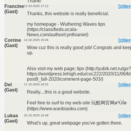
Thank!
Francine
[zitie
12.10.2025 17:12
(Gast)
Thanks, this website is really beneficial.
my homepage - Wuthering Waves tips
(https://classifieds.ocala-
News.com/author/cynthianiel)
Corrine
[zitie
14.10.2025 10:46
(Gast)
Wow cuz this is really good job! Congrats and keep
up.
Also visit my web page; tips (http://yubik.net.ru/go?
https://wordpress.lehigh.edu/coc222/2020/11/06/b
post9_fall-2020/comment-page-503/)
Del
[zitie
17.10.2025 18:31
(Gast)
Really....this is a good website.
Feel free to surf to my web-site 玩酷网官网ø¹ÙÍø
(https://www.wanbiaoku.com)
Lukas
[zitie
25.10.2025 10:38
(Gast)
What's up, great webpage you've gotten there.