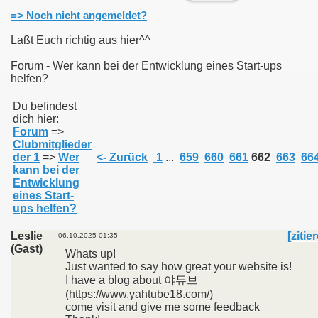
=> Noch nicht angemeldet?
Laßt Euch richtig aus hier^^
Forum - Wer kann bei der Entwicklung eines Start-ups
helfen?
011
Du befindest
013
dich hier:
Forum
=>
Clubmitglieder
der 1
=>
Wer
<- Zurück
1
...
659
660
661
662
663
66
kann bei der
Entwicklung
eines Start-
ups helfen?
Leslie
[zitie
06.10.2025 01:35
(Gast)
Whats up!
Just wanted to say how great your website is!
I have a blog about 야튜브
(https://www.yahtube18.com/)
come visit and give me some feedback