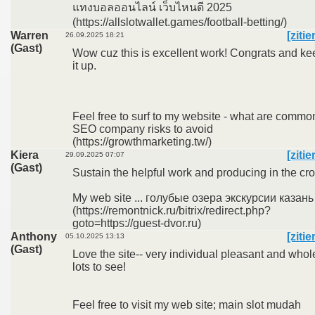
แทงบอลออนไลน์ เว็บไหนดี 2025
(https://allslotwallet.games/football-betting/)
Warren
[zitie
26.09.2025 18:21
(Gast)
Wow cuz this is excellent work! Congrats and ke
it up.
Feel free to surf to my website - what are commo
SEO company risks to avoid
(https://growthmarketing.tw/)
Kiera
[zitie
29.09.2025 07:07
(Gast)
Sustain the helpful work and producing in the cr
My web site ... голубые озера экскурсии казань
(https://remontnick.ru/bitrix/redirect.php?
goto=https://guest-dvor.ru)
Anthony
[zitie
05.10.2025 13:13
(Gast)
Love the site-- very individual pleasant and whol
lots to see!
Feel free to visit my web site; main slot mudah