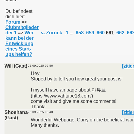
Du befindest
dich hier:
011
Forum
=>
Clubmitglieder
013
der 1
=>
Wer
<- Zurück
1
...
658
659
660
661
662
66
kann bei der
Entwicklung
eines Start-
ups helfen?
Will (Gast)
[zitie
25.09.2025 02:56
Hey
Stoped by to tell you how great your post is!
I myself have an page about 야튜브
(https://www.yahtube18.com/)
come visit and give me some comments!
Thank!
Shoshana
[zitie
25.09.2025 06:40
(Gast)
Wonderful Webpage, Carry on the beneficial wor
Many thanks.