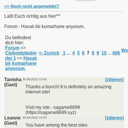
=> Noch nicht angemeldet?
Laßt Euch richtig aus hier^^
Forum - Havalı bir kumarhane arıyorum.
011
Du befindest
dich hier:
013
Forum
=>
Wei
Clubmitglieder
<- Zurück
1
...
4
5
6
7
8
9
10
...
406
der 1
=>
Havalı
bir kumarhane
arıyorum.
Tanisha
[zitieren]
30.08.2022 13:43
(Gast)
Thanks a bunch! It is definitely an amazing
internet site!
Visit my site - sagame6699
(https://sagame6699.xyz)
Leanne
[zitieren]
30.08.2022 14:55
(Gast)
You have among the best sites.