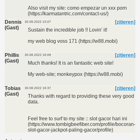
Also visit my site: como empezar un xxx porn
(https://karmatantric.com/contact-us/)
Dennis
[zitieren]
30.08.2022 15:07
(Gast)
Sustain the incredible job !! Lovin' it!
my web blog voss 171 (https://w88.mobi)
Phillis
[zitieren]
30.08.2022 16:09
(Gast)
Much thanks! It is an fantastic web site!
My web-site; monkeypox (https://w88.mobi)
Tobias
[zitieren]
30.08.2022 16:37
(Gast)
Thanks with regard to providing these very good
data.
Feel free to surf to my site :: slot gacor hari ini
(https://www.tombigbeefiber.com/profile/bocoran-
slot-gacor-jackpot-paling-gacor/profile)