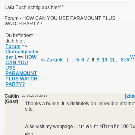
Laßt Euch richtig aus hier^^
Forum - HOW CAN YOU USE PARAMOUNT PLUS
WATCH PARTY?
011
Du befindest
dich hier:
013
Forum
=>
Clubmitglieder
der 1
=>
HOW
We
<- Zurück
1
...
5
6
7
8
9
10
11
...
816
CAN YOU
USE
PARAMOUNT
PLUS WATCH
PARTY?
Caitlin
[ziti
22.09.2024 20:14
(Gast)
Thanks a bunch! It is definitely an incredible interne
site.
Also visit my webpage ... บา ค่า ร่า ฟรีเครดิต 100 ไม
ฝาก