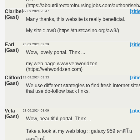
(https://aboutdirectorofnursingjobs.com/author/riseba
Claribel
[ziti
22.09.2024 23:47
(Gast)
Many thanks, this website is really beneficial.
My site :: aw8 (https://trustcasino.org/aw8/)
Earl
[ziti
23.09.2024 02:29
(Gast)
Wow, lovely portal. Thnx ...
my web page www.vehworldzen
(https://vehworldzen.com)
Clifford
[ziti
23.09.2024 03:33
(Gast)
We use different strategies to find fresh internet site
that use do-follow back links.
Veta
[ziti
23.09.2024 08:09
(Gast)
Wow, beautiful portal. Thnx ...
Take a look at my web blog :: galaxy 959 คาสิโน
ออนไลน์