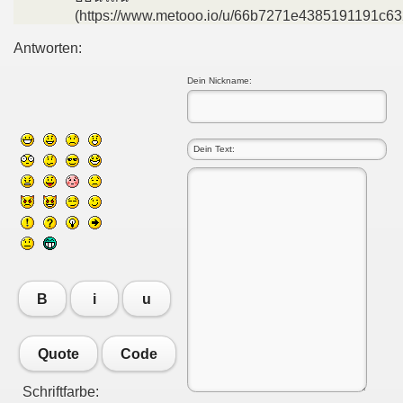
(https://www.metooo.io/u/66b7271e4385191191c63
Antworten:
Dein Nickname:
B
i
u
Quote
Code
Schriftfarbe: