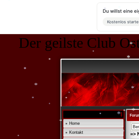
*
Du willst eine 
*
*
Kostenlos start
*
Der geilste Club Ost
*
*
*
*
*
*
*
Foru
*
Home
*
*
*
*
*
Kontakt
=> 
*
*