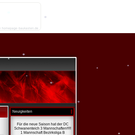
*
*
*
y homepage-baukasten.de
*
*
*
*
*
*
*
Neuigkeiten
*
Für die neue Saison hat der DC
Schwanenteich 3 Mannschaften!!!!!
1 Mannschaft Bezirksliga B