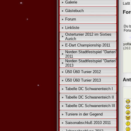
*
Galerie
Laßt 
Gästebuch
For
*
*
Forum
*
Du b
Linkliste
For
Ostertunier 2012 im Sixties
Aurich
*
yofi
E-Dart Championship 2011
(263
Norden Stadtfestspiel "Darten"
2011
Norden Stadtfestspiel "Darten"
2013
Ü50 Ü60 Tunier 2012
Ant
Ü50 Ü60 Tunier 2013
Tabelle DC Schwanenteich I
Tabelle DC Schwanenteich II
Tabelle DC Schwanenteich III
*
Tuniere in der Gegend
Saisonabschluß 2010 2011