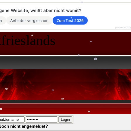
eigene Website, weißt aber nicht womit?
*
en
Anbieter vergleichen
Zum Test 2026
*
powered b
*
frieslands
*
*
*
*
*
*
*
*
*
m
*
Noch nicht angemeldet?
*