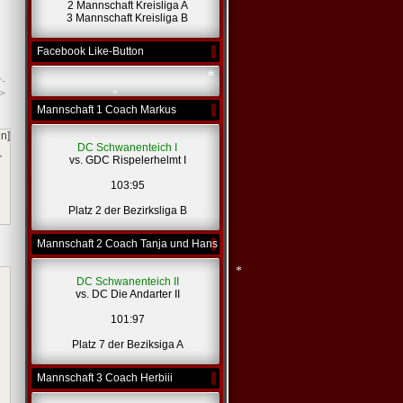
2 Mannschaft Kreisliga A
3 Mannschaft Kreisliga B
Facebook Like-Button
*
r-
>
Mannschaft 1 Coach Markus
en]
*
DC Schwanenteich I
*
r
vs. GDC Rispelerhelmt I
103:95
Platz 2 der Bezirksliga B
Mannschaft 2 Coach Tanja und Hans
DC Schwanenteich II
vs. DC Die Andarter II
101:97
*
Platz 7 der Beziksiga A
Mannschaft 3 Coach Herbiii