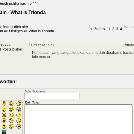
Euch richtig aus hier^^
um - What is Trionda
*
efindest dich hier:
Weite
<- Zurück
1
2
3
4
um
=>
Lustiges
=>
What is Trionda
*
x12727
[zitier
19.05.2026 10:01
1 Posts bisher)
Penjelasan yang sangat lengkap dan mudah dipahami.
banda
*
toto macau
*
worten:
Dein Nickname: