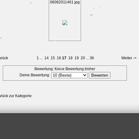
*
06082011461.jpg
*
*
*
*
*
*
urück
1
...
14
15
16
17
18
19
20
...
36
Weiter ->
*
Bewertung: Keine Bewertung bisher
*
Deine Bewertung:
*
*
urück zur Kategorie