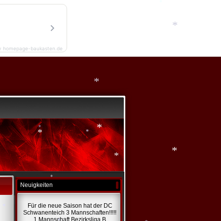
*
*
*
*
*
y homepage-baukasten.de
*
*
*
*
*
*
*
Neuigkeiten
*
Für die neue Saison hat der DC
*
Schwanenteich 3 Mannschaften!!!!!
1 Mannschaft Bezirksliga B