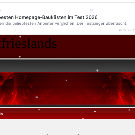
*
r
*
 besten Homepage-Baukästen im Test 2026
en die beliebtesten Anbieter verglichen. Der Testsieger überrascht.
*
*
powered b
*
frieslands
*
*
*
*
*
ie
*
*
*