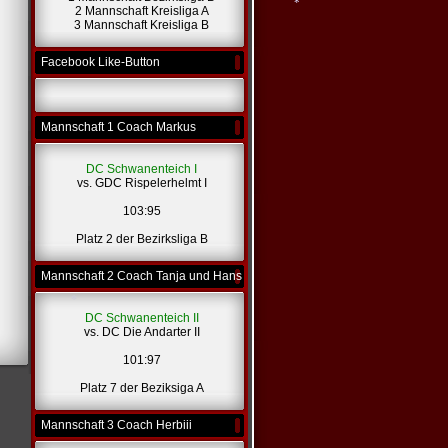
2 Mannschaft Kreisliga A
3 Mannschaft Kreisliga B
*
*
Facebook Like-Button
*
Mannschaft 1 Coach Markus
DC Schwanenteich I
vs. GDC Rispelerhelmt I
103:95
Platz 2 der Bezirksliga B
Mannschaft 2 Coach Tanja und Hans
DC Schwanenteich II
vs. DC Die Andarter II
101:97
*
Platz 7 der Beziksiga A
Mannschaft 3 Coach Herbiii