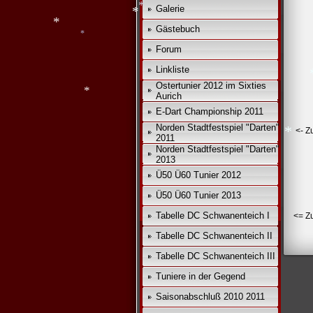
*
Galerie
Gästebuch
*
Forum
*
*
Linkliste
*
Ostertunier 2012 im Sixties
Aurich
E-Dart Championship 2011
*
Norden Stadtfestspiel "Darten"
<- Z
*
2011
Norden Stadtfestspiel "Darten"
2013
Ü50 Ü60 Tunier 2012
*
Ü50 Ü60 Tunier 2013
Tabelle DC Schwanenteich I
<= Z
Tabelle DC Schwanenteich II
Tabelle DC Schwanenteich III
Tuniere in der Gegend
Saisonabschluß 2010 2011