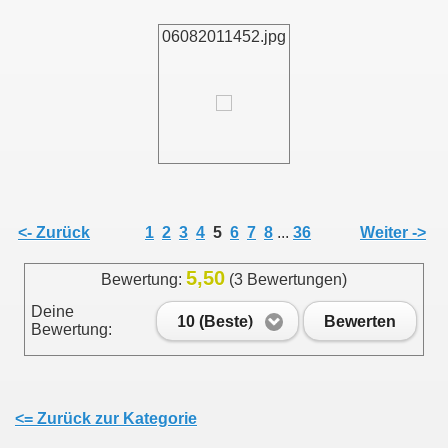
06082011452.jpg
011
013
<- Zurück
1
2
3
4
5
6
7
8
...
36
Weiter ->
5,50
Bewertung:
(3 Bewertungen)
Deine
10 (Beste)
Bewerten
Bewertung:
<= Zurück zur Kategorie