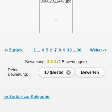
06082011447.jpg
011
013
<- Zurück
1
...
4
5
6
7
8
9
10
...
36
Weiter ->
4,00
Bewertung:
(2 Bewertungen)
Deine
10 (Beste)
Bewerten
Bewertung:
<= Zurück zur Kategorie