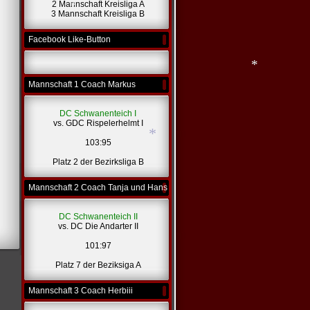
2 Mannschaft Kreisliga A
3 Mannschaft Kreisliga B
Facebook Like-Button
*
Mannschaft 1 Coach Markus
DC Schwanenteich I
*
vs. GDC Rispelerhelmt I
103:95
Platz 2 der Bezirksliga B
Mannschaft 2 Coach Tanja und Hans
*
DC Schwanenteich II
vs. DC Die Andarter II
101:97
Platz 7 der Beziksiga A
Mannschaft 3 Coach Herbiii