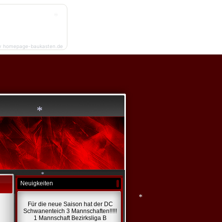
*
*
*
y homepage-baukasten.de
*
Neuigkeiten
*
Für die neue Saison hat der DC
Schwanenteich 3 Mannschaften!!!!!
1 Mannschaft Bezirksliga B
*