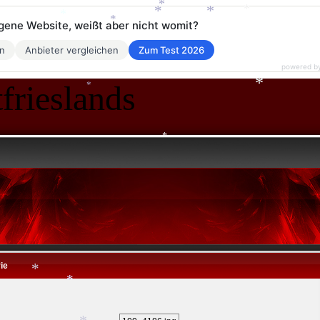
*
*
eigene Website, weißt aber nicht womit?
*
*
*
*
en
Anbieter vergleichen
Zum Test 2026
*
*
powered b
frieslands
*
*
*
ie
*
*