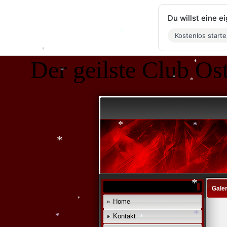
Du willst eine 
*
Kostenlos start
Der geilste Club Ost
*
*
*
*
*
*
*
*
*
Galer
*
Home
Kontakt
*